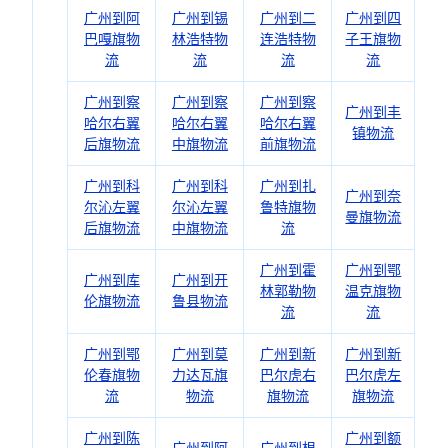
广州到阿
广州到锡
广州到二
广州到四
巴嘎旗物
林浩特物
连浩特物
子王旗物
流
流
流
流
广州到察
广州到察
广州到察
广州到丰
哈尔右翼
哈尔右翼
哈尔右翼
镇物流
后旗物流
中旗物流
前旗物流
广州到科
广州到科
广州到扎
广州到奈
尔沁左翼
尔沁左翼
鲁特旗物
曼旗物流
后旗物流
中旗物流
流
广州到霍
广州到鄂
广州到库
广州到开
林郭勒物
温克旗物
伦旗物流
鲁县物流
流
流
广州到鄂
广州到莫
广州到新
广州到新
伦春旗物
力达瓦旗
巴尔虎右
巴尔虎左
流
物流
旗物流
旗物流
广州到陈
广州到额