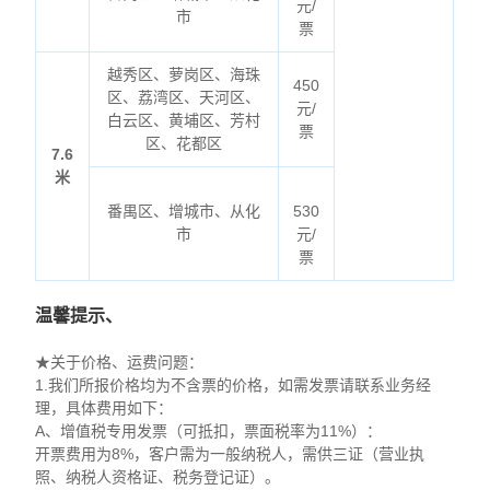
元/
市
票
越秀区、萝岗区、海珠
450
区、荔湾区、天河区、
元/
白云区、黄埔区、芳村
票
区、花都区
7.6
米
番禺区、增城市、从化
530
市
元/
票
温馨提示、
★关于价格、运费问题：
1.我们所报价格均为不含票的价格，如需发票请联系业务经
理，具体费用如下：
A、增值税专用发票（可抵扣，票面税率为11%）：
开票费用为8%，客户需为一般纳税人，需供三证（营业执
照、纳税人资格证、税务登记证）。