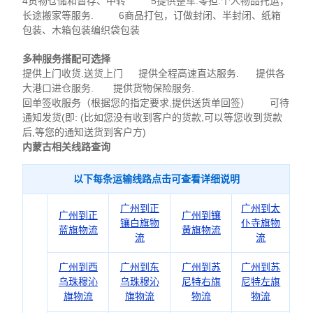
4货物仓储和暂存、中转 5提供整车.零担.个人物品托运，
长途搬家等服务. 6商品打包，订做封闭、半封闭、纸箱
包装、木箱包装编织袋包装
多种服务搭配可选择
提供上门收货.送货上门 提供全程高速直达服务. 提供各
大港口进仓服务. 提供货物保险服务.
回单签收服务（根据您的指定要求,提供送货单回签） 可待
通知发货(即: (比如您没有收到客户的货款,可以等您收到货款
后,等您的通知送货到客户方)
内蒙古相关线路查询
以下每条运输线路点击可查看详细说明
广州到正
广州到太
广州到正
广州到镶
镶白旗物
仆寺旗物
蓝旗物流
黄旗物流
流
流
广州到西
广州到东
广州到苏
广州到苏
乌珠穆沁
乌珠穆沁
尼特右旗
尼特左旗
旗物流
旗物流
物流
物流