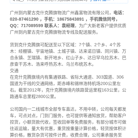
广州到内蒙古克什克腾旗物流广州鑫富物流有限公司，
电话：
020-87461290 ，手机：18675843891 ，
手机微信同号，
QQ：717089599 联系人：袁经理
，为广大新老客户提供优质
广州到内蒙古克什克腾旗物流专线及配送服务。
货到克什克腾旗可配送至以下区域：7个镇、2个乡、4个苏
木：经棚镇、宇宙地镇、土城子镇、达来诺日镇、同兴镇、万
合永镇、芝瑞镇、新开地乡、红山子乡、达日罕乌拉苏木、巴
彦查干苏木、浩来呼热苏木、乌兰布统苏木。
交通
在克什克腾旗境内有集通铁路、省际大通道、303国道、306
国道为干线的交通网络，距赤峰和锡林浩特机场200公里左
右。截至2012年，克什克腾旗境内铁路营运里程163公里，公
路通车总里程2800公里。
公司国内一二线城市全部专车直达，不用中转，公司每天都发
车，可点对点，门到门服务，也可提供等通知放货，帮助客户
控货，小额货款代收，签收回单等免费服务，有部分城市可做
往返运输，量大有优惠，重货按重量计算价格，轻货按体积计
算价格，散货杂货可按件计费，收费合理，公司秉承服务至