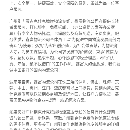
上，安全第一，快捷高效，安全保障的原则，竭诚为每一位客
户服务。
广州到内蒙古克什克腾旗物流专线，鑫富物流公司亦提供长途
搬家服务，打包服务，免费拆卸，（办公桌椅沙发等办公家
具）行李个人物品托运，仓储服务及商超配送，专员负责，服
务优质，鑫富物流公司全体员工以“为促进中国物流发展而努力
奋斗”为使命；弘扬“为客户创价值，为社会做贡献，为物流育
人才，为员工谋福利，为公司求发展”的价值观；秉承“诚信为
本，互利双赢，追求卓越，心怀感恩”的经营理念，奉行“认
真、守信、绝不找借口”的工作作风；鑫富人的信念是：我们要
做中国更好的国内物流公司！
迎来电咨询，鑫富物流公司在珠三角的深圳、佛山、珠海、东
莞、中山、惠州、江门、肇庆都可以上门提货，货到内蒙古克
什克腾旗可以送货到各乡镇及偏远地区，让客户方便收货，鑫
富国家AAA物流企业–货运一站式解决方案。
如果您对广州到克什克腾旗物流直达专线的信息有什么疑问，
请与该公司进一步联系，获取广州到克什克腾旗物流直达专线
的更多信息，更多关于广州到克什克腾旗物流专线服务的详细