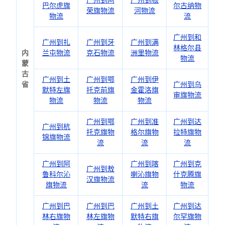
广州到阿
广州到根
巴尔虎旗
尔古纳物
荣旗物流
河物流
物流
流
广州到和
广州到扎
广州到牙
广州到满
林格尔县
内
兰屯物流
克石物流
洲里物流
物流
蒙
古
广州到土
广州到鄂
广州到伊
省
广州到乌
默特左旗
托克前旗
金霍洛旗
审旗物流
物流
物流
物流
广州到鄂
广州到准
广州到达
广州到杭
托克旗物
格尔旗物
拉特旗物
锦旗物流
流
流
流
广州到阿
广州到喀
广州到克
广州到敖
鲁科尔沁
喇沁旗物
什克腾旗
汉旗物流
旗物流
流
物流
广州到巴
广州到巴
广州到土
广州到达
林右旗物
林左旗物
默特右旗
尔罕旗物