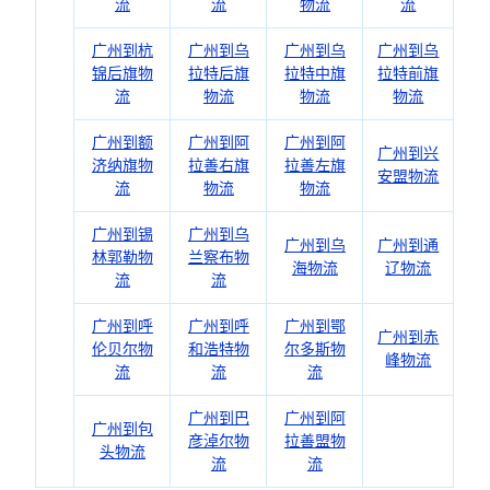
流
流
物流
流
广州到杭
广州到乌
广州到乌
广州到乌
锦后旗物
拉特后旗
拉特中旗
拉特前旗
流
物流
物流
物流
广州到额
广州到阿
广州到阿
广州到兴
济纳旗物
拉善右旗
拉善左旗
安盟物流
流
物流
物流
广州到锡
广州到乌
广州到乌
广州到通
林郭勒物
兰察布物
海物流
辽物流
流
流
广州到呼
广州到呼
广州到鄂
广州到赤
伦贝尔物
和浩特物
尔多斯物
峰物流
流
流
流
广州到巴
广州到阿
广州到包
彦淖尔物
拉善盟物
头物流
流
流