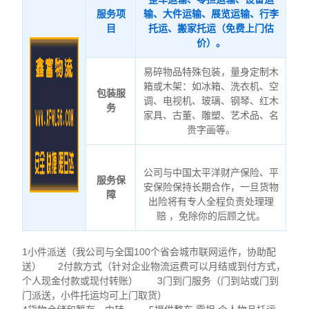
服务项
输、大件运输、展览运输、行李
目
托运、搬家托运（免费上门估
价）。
易碎物品特殊包装，量身定制木
箱或木架：如冰箱、洗衣机、空
包装服
调、电视机、玻璃、钢琴、红木
务
家具、古董、雕塑、艺术品、名
贵字画等。
公司与中国太平洋财产保险、平
服务保
安保险保持长期合作，一旦货物
障
出险将有专人全程负责处理理
赔 ，免除你的后顾之忧。
1小件派送（我公司与全国100个省会城市联网运作，协助配
送） 2付款方式（针对企业物流运费可以月结或到付方式，
个人现金付款或现付转账） 3门到门服务（门到站或门到
门派送，小件托运均可上门取货）