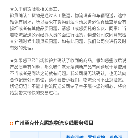
★关于到货验收相关事宜：
验货确认：货物是通过人工搬运，物流设备和车辆配送，途中
难免有损坏，所以要求在货物到达时请您务必认真检查是否有
损坏或者有其他品质问题，请您（或您委托的亲友、同事）当
着物流配送公司经办人员的面进行验货，物流公司仅同意您检
查外观时候出现货损问题，如有此问题，我们公司会进行及时
有效的处理。
★如果您已经当场检验并确认了收到的商品。假如您签收后说
产品质量有问题，那么我们就无法判断产品有问题属于是使用
不当或者是到达之前就有问题。我公司将无法确认，也无法向
合作配送公司追偿，请不要告诉我们，物流公司不让您验货。
切记切记！不能让物流配送公司钻了空子哦～您的细心，将会
给您带来愉快的交易过程。
广州至克什克腾旗物流专线服务项目
整车运输、零担运输、设备运