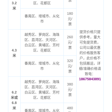
票
3.2
区、花都区
米
180
番禺区、增城市、从化
元/
市
票
提货价格只提
越秀区、萝岗区、海珠
260
供参考，量大
区、荔湾区、天河区、
元/
可免提货费，
白云区、黄埔区、芳村
票
公司以最优惠
4.3
区、花都区
的价格服务客
米
户，此价格不
320
番禺区、增城市、从化
包括搬运，详
元/
市
细/准确价格请
票
致电：
18675843891
越秀区、萝岗区、海珠
380
区、荔湾区、天河区、
元/
6.2
白云区、黄埔区、芳村
票
米或
区、花都区
6.8
米
480
番禺区、增城市、从化