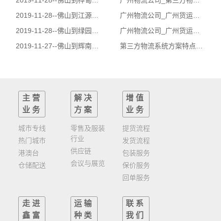
2019-11-28--
佛山到桦甸市物流公司|佛山到桦甸市货运公司
广州物流公司_第三方物流项目投标程序_鑫富物流
2019-11-28--
佛山到江源县物流公司|佛山到江源县货运公司
广州物流公司_广州货运公司_第三方物流与委托代理
2019-11-28--
佛山到绿园区物流公司|佛山到绿园区货运公司
广州物流公司_广州货运公司_电子物流需求强劲，快递业”冲锋陷阵”
2019-11-27--
佛山到辉南县物流公司|佛山到辉南县货运公司
第三方物流系统方案特点-广州货运公司
主营
解决
增值
业务
方案
业务
城市专线
零售及服装
提货流程
行业
热门城市
发货流程
供应链
港澳台
包装服务
会议与展览
仓储配送
保价服务
回单服务
走进
运输
联系
鑫富
种类
我们