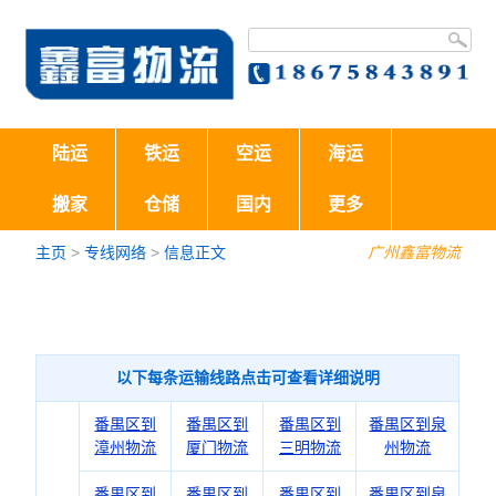
陆运
铁运
空运
海运
搬家
仓储
国内
更多
主页
>
专线网络
>
信息正文
广州鑫富物流
以下每条运输线路点击可查看详细说明
番禺区到
番禺区到
番禺区到
番禺区到泉
漳州物流
厦门物流
三明物流
州物流
番禺区到
番禺区到
番禺区到
番禺区到泉