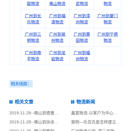
瓯物流
夷山物流
武物流
物流
广州到长
广州到福
广州到漳
广州到厦门
乐物流
清物流
州物流
物流
广州到三
广州到泉
广州到莆
广州到宁德
明物流
州物流
田物流
物流
广州到南
广州到龙
广州到福
平物流
岩物流
州物流
相关线路：
相关文章
物流新闻
2019-11-28--
佛山到德惠市物流公司|佛山到德惠市货运公司
鑫富物流-以客户为中心开发第三方物流战略！
2019-11-28--
佛山到扶余县物流公司|佛山到扶余县货运公司
案例—乐百氏是怎样建立第三方物流体系的？