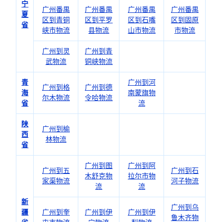
宁
广州番禺
广州番禺
广州番禺
广州番禺
夏
区到青铜
区到平罗
区到石嘴
区到固原
省
峡市物流
县物流
山市物流
市物流
广州到灵
广州到青
武物流
铜峡物流
青
广州到河
广州到格
广州到德
海
南蒙旗物
尔木物流
令哈物流
省
流
陕
广州到榆
西
林物流
省
广州到图
广州到阿
广州到五
广州到石
木舒克物
拉尔市物
家渠物流
河子物流
流
流
新
广州到乌
疆
广州到奎
广州到伊
广州到伊
鲁木齐物