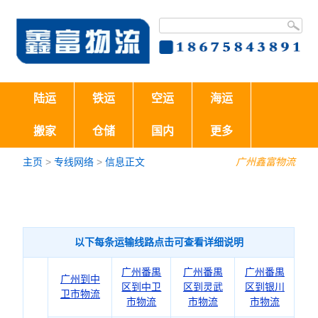
陆运
铁运
空运
海运
搬家
仓储
国内
更多
主页
>
专线网络
>
信息正文
广州鑫富物流
以下每条运输线路点击可查看详细说明
广州番禺
广州番禺
广州番禺
广州到中
区到中卫
区到灵武
区到银川
卫市物流
市物流
市物流
市物流