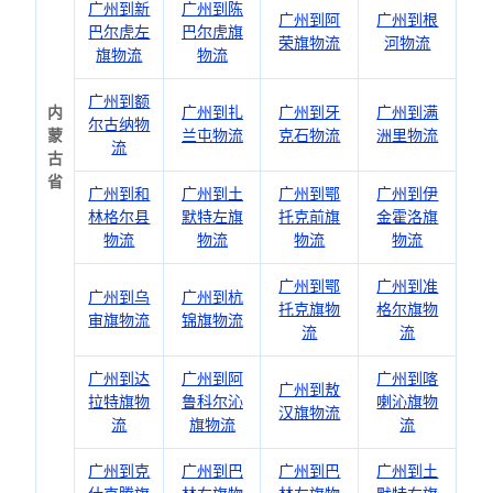
广州到新
广州到陈
广州到阿
广州到根
巴尔虎左
巴尔虎旗
荣旗物流
河物流
旗物流
物流
广州到额
内
广州到扎
广州到牙
广州到满
尔古纳物
蒙
兰屯物流
克石物流
洲里物流
流
古
省
广州到和
广州到土
广州到鄂
广州到伊
林格尔县
默特左旗
托克前旗
金霍洛旗
物流
物流
物流
物流
广州到鄂
广州到准
广州到乌
广州到杭
托克旗物
格尔旗物
审旗物流
锦旗物流
流
流
广州到达
广州到阿
广州到喀
广州到敖
拉特旗物
鲁科尔沁
喇沁旗物
汉旗物流
流
旗物流
流
广州到克
广州到巴
广州到巴
广州到土