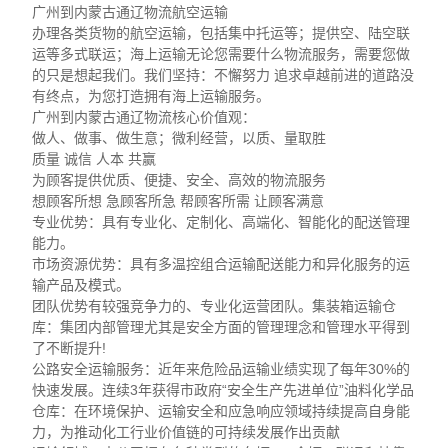
广州到内蒙古通辽物流航空运输
办理各类货物的航空运输，包括集中托运等；提供空、陆空联
运等多式联运；海上运输无论您需要什么物流服务，需要您做
的只是想起我们。我们坚持：不懈努力 追求卓越前进的道路没
有终点，为您打造拥有海上运输服务。
广州到内蒙古通辽物流核心价值观：
做人、做事、做生意；微利经营，以质、量取胜
质量 诚信 人本 共赢
为顾客提供优质、便捷、安全、高效的物流服务
想顾客所想 急顾客所急 帮顾客所需 让顾客满意
专业优势：具有专业化、定制化、高端化、智能化的配送管理
能力。
市场资源优势：具有多温控组合运输配送能力和异化服务的运
输产品及模式。
团队优势有较强竞争力的、专业化运营团队。集装箱运输仓
库：集团内部管理尤其是安全方面的管理理念和管理水平得到
了不断提升!
公路安全运输服务：近年来危险品运输业绩实现了每年30%的
快速发展。连续3年获得市政府“安全生产先进单位”油料化学品
仓库：在环境保护、运输安全和应急响应领域持续提高自身能
力，为推动化工行业价值链的可持续发展作出贡献