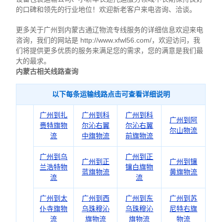
的口碑和领先的行业地位！欢迎新老客户来电咨询、洽谈。
更多关于广州到内蒙古通辽物流专线服务的详细信息欢迎来电
咨询，我们的网站是 http://www.xfwl56.com/，欢迎访问，我
们将提供更多优质的服务来满足您的需求，您的满意是我们最
大的最求。
内蒙古相关线路查询
以下每条运输线路点击可查看详细说明
广州到扎
广州到科
广州到科
广州到阿
赉特旗物
尔沁右翼
尔沁右翼
尔山物流
流
中旗物流
前旗物流
广州到乌
广州到正
广州到正
广州到镶
兰浩特物
镶白旗物
蓝旗物流
黄旗物流
流
流
广州到太
广州到西
广州到东
广州到苏
仆寺旗物
乌珠穆沁
乌珠穆沁
尼特右旗
流
旗物流
旗物流
物流