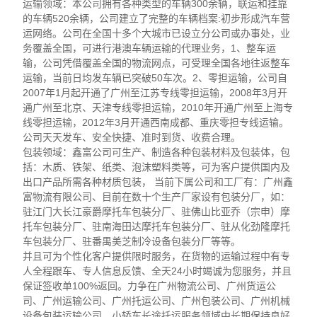
运输领域：本公司拥有各种类型的车辆300余辆，联运和挂靠
的车辆520余辆，公司建立了完整的车辆档案:初步形成汽车营
运网络。公司在全国十多个大城市已设立分公司或办事处，业
务覆盖全国，可进行港澳车辆运输的代理业务，1、整车运
输，公司凭借覆盖全国的物流网点，可受理全国各地往返整车
运输，当前日均发车辆已突破50车次。2、零担运输，公司自
2007年1月起开通了广州至江苏专线零担运输，2008年3月开
通广州至北京、天津专线零担运输，2010年开通广州至上海专
线零担运输，2012年3月开通西南成都、重庆零担专线运输。
公司天天发车、安全快捷、准时到货、收费合理。
包装领域：鑫富公司可生产、制造各种包装材料及包装体，包
括：木质、铁架、纸类、泡沫塑料类等，可为客户提供国内及
出口产品所需各种材质包装， 当前下属公司和工厂有：广州鑫
富物流有限公司、目前在数十个生产厂家设有包装分厂，如：
驻江门大长江豪爵摩托车包装分厂、驻佛山比亚乔（宗申）摩
托车包装分厂、驻南海田达摩托车包装分厂、驻从化劲隆摩托
车包装分厂、驻番禺美芝制冷设备包装分厂等等。
并且可为个性化客户提供限时服务，在货物的运输过程中有专
人全程跟车、专人信息反馈、全天24小时竭诚为您服务，并且
保证签收单100%返回。力争在广州物流公司、广州货运公
司、广州运输公司、广州托运公司、广州包装公司、广州机械
设备包装运输公司、小轿车长途托运服务领域中长期保持良好