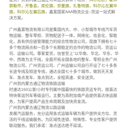
郭勒市，开鲁县，库伦旗，奈曼旗，扎鲁特旗，科尔沁左翼中
旗，科尔沁左翼后旗
，鑫富国家AAA物流企业–货运一站式解
决方案。
广州鑫富物流有限公司是集国内大、中、小型城市专线汽车货
物运输、整车零担、货物配送于一体，网络化、信息化、智能
化，具有供应链管理能力的综合性物流公司，现旗下拥有七十
多个物流网点和一百多个长期稳定的合作的物流公司、货运公
司、运输公司。尊客爱货，信誉至上”以华南、华北、华东、华
中、西南为主干线，全面开拓全国各地的整车、零担业务广州
物流公司、广州货运公司、广州运输公司自行开设了七十多条
长途专线及短途专线，通达全国七十多个城市，做到天天发
车、准点发车、准点到达，全程高速、安全送货。
广州到内蒙古通辽物流铁路运输
时速达160公里/小时专列属中国最快的铁路货运专列，按直达
特快客运列车等级运行。主要为高附加值产品提供直达快运服
务，为客户提高产品生命周期及加快资金流。
广州到内蒙古通辽物流公路运输
发展汽运服务，充分运用各式运输车辆为客户提供全方位、灵
活的干线运输服务。为区域性连锁、特殊性、专业性客户提供
联动服务。我们承诺：准点送达绝不延误。