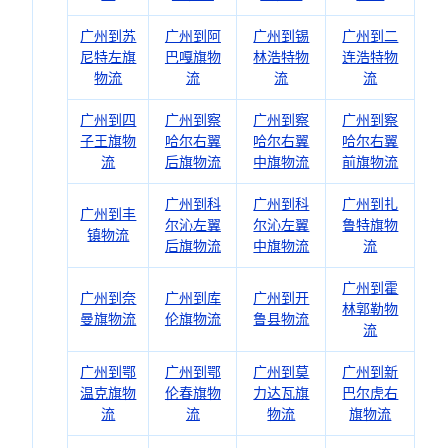
广州到苏
广州到阿
广州到锡
广州到二
尼特左旗
巴嘎旗物
林浩特物
连浩特物
物流
流
流
流
广州到四
广州到察
广州到察
广州到察
子王旗物
哈尔右翼
哈尔右翼
哈尔右翼
流
后旗物流
中旗物流
前旗物流
广州到科
广州到科
广州到扎
广州到丰
尔沁左翼
尔沁左翼
鲁特旗物
镇物流
后旗物流
中旗物流
流
广州到霍
广州到奈
广州到库
广州到开
林郭勒物
曼旗物流
伦旗物流
鲁县物流
流
广州到鄂
广州到鄂
广州到莫
广州到新
温克旗物
伦春旗物
力达瓦旗
巴尔虎右
流
流
物流
旗物流