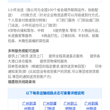
1小件派送（我公司与全国100个省会城市联网运作，协助配
送） 2付款方式（针对企业物流运费可以月结或到付方式，
个人现金付款或现付转账） 3门到门服务（门到站或门到
门派送，小件托运均可上门取货）
4货物仓储和暂存、中转 5提供整车.零担.个人物品托运，
长途搬家等服务. 6商品打包，订做封闭、半封闭、纸箱
包装、木箱包装编织袋包装
多种服务搭配可选择
提供上门收货.送货上门 提供全程高速直达服务. 提供各
大港口进仓服务. 提供货物保险服务.
回单签收服务（根据您的指定要求,提供送货单回签） 可待
通知发货(即: (比如您没有收到客户的货款,可以等您收到货款
后,等您的通知送货到客户方)
福建相关线路查询
以下每条运输线路点击可查看详细说明
广州到漳
广州到厦
广州到三
广州到泉
州物流
门物流
明物流
州物流