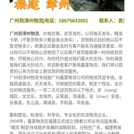
广州到漳州物流|电话：18675843891 联系人：袁先生
广州到漳州物流
，价格优惠，走货准时，公司每天发车，精准
卡航（不管货物多少都会准点发车），货物到达目的地以后不
管货物多少，距离远近都会及时与客户联系沟通接货事宜，所
以你可以不用担心货物到了以后客户是否能够第一时间收到货
物，尽管放心托付，你的托付是对我们最大的支持，你的满意
是我们最大的动力，欢迎新老客户致电鑫富物流，我们将以感
恩的心来为你呈上更优质的物流服务。
广州到漳州物流专线是广州鑫富物流公司的物流货运专线。全
程高速直达，天天发车，可根据您的需求，制定个性化、全方
位的物流服务，一至二天可送货到达以下地点：芗（xiang）
城区，龙文区，龙海市，云霄县，漳浦县，诏（zhao）安县，
长泰县，东山县，南靖县，平和县，华安县。
集制度化、标准化、科学化、专业化的先进物流企业。
2008年，鑫富物流在福建正式成立!随着公司业务迅猛发展，
“飓风”制定持续稳步发展的战略规划，分别在广东、福建两省
市、镇区设立了分支机构!飓风人的不懈努力，形成一个制度