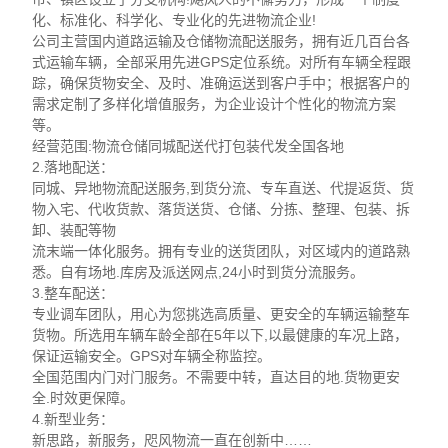
化、标准化、科学化、专业化的先进物流企业!
公司主营国内道路运输及仓储物流配送服务，拥有近几百台各
式运输车辆，全部采用先进GPS定位系统。对所有车辆全程跟
踪，确保货物安全、及时、准确运送到客户手中；根据客户的
需求定制了多样化增值服务，为企业设计个性化的物流方案
等。
经营范围:物流仓储同城配送代打包装代发全国各地
2.落地配送：
同城、异地物流配送服务,到货分流、专车直送、代提返货、货
物入宅、代收货款、落货送货、仓储、分拣、整理、包装、拆
卸、装配等物
流末端一体化服务。拥有专业的送货团队，对区域内的道路熟
悉。自有场地.库房及派送网点,24小时到货分流服务。
3.整车配送：
专业调车团队，用心为您挑选高质量、更安全的车辆运输整车
货物。所选用车辆车龄全部在5年以下,以最健康的车况上路，
保证运输安全。GPS对车辆全称监控。
全国范围内门对门服务。不需要中转，直达目的地.货物更安
全.时效更保障。
4.新型业务：
新思路，新服务，咫风物流一直在创新中……