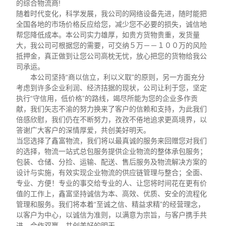
的综合物流商!
随着时代变化，科学发展，我公司的网络设备先进，随时能把
全国各地的市场价格反应给您，减少您不必要的损失，诚信地
帮您降低成本。本公司实力雄厚，如贵方货物贵重，发货量
大，我公司可根据您的需要，可交纳５万－－１００万的风险
抵押金，真正做到让您公司高枕无忧，放心把您的货物给我公
司承运。
本公司坚持“商以信立，利以义取”的原则，另一方面充分
考虑到许多企业利润、经济拮据的现状，公司让利于您，坚定
执行“守信用，低价格”的路线，竭尽所能为您的企业多作贡
献，我们矢志不渝的努力换来了客户的信赖和支持，为此我们
倍感欣慰，我们仍在不断努力，孜孜不倦地追求更高境界，以
答谢广大客户的深情厚爱，共创美好明天。
当您选择了鑫富物流，我们将以最真诚的服务来回赠您对我们
的选择，物流一站式总包服务提供企业物流的整体承包服务；
包装、仓储、分捡、运输、配送、售后服务及物流解决方案的
设计与实施，有效实现企业物流的供应链管理与整合；全面、
专业、方便！专业的事交给专业的人、让您将时间花在更有价
值的工作上，鑫富坚持诚信为本、高效、优质、安全的流程化
管理和服务。我们将本着“至诚之信、精益求精”的经营理念，
以客户为中心，以诚信为准则，以满意为宗旨，与客户携手共
进，合作双赢，共创美好的明天。