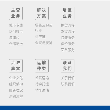
主营
解决
增值
业务
方案
业务
城市专线
零售及服装
提货流程
行业
热门城市
发货流程
供应链
港澳台
包装服务
会议与展览
仓储配送
保价服务
回单服务
走进
运输
联系
鑫富
种类
我们
企业文化
普货运输
关于我们
组织架构
行李托运
联系我们
服务理念
轿车运输
运输流程