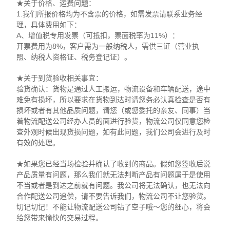
★关于价格、运费问题：
1.我们所报价格均为不含票的价格，如需发票请联系业务经
理，具体费用如下：
A、增值税专用发票（可抵扣，票面税率为11%）：
开票费用为8%，客户需为一般纳税人，需供三证（营业执
照、纳税人资格证、税务登记证）。
★关于到货验收相关事宜：
验货确认：货物是通过人工搬运，物流设备和车辆配送，途中
难免有损坏，所以要求在货物到达时请您务必认真检查是否有
损坏或者有其他品质问题，请您（或您委托的亲友、同事）当
着物流配送公司经办人员的面进行验货，物流公司仅同意您检
查外观时候出现货损问题，如有此问题，我们公司会进行及时
有效的处理。
★如果您已经当场检验并确认了收到的商品。假如您签收后说
产品质量有问题，那么我们就无法判断产品有问题属于是使用
不当或者是到达之前就有问题。我公司将无法确认，也无法向
合作配送公司追偿，请不要告诉我们，物流公司不让您验货。
切记切记！不能让物流配送公司钻了空子哦～您的细心，将会
给您带来愉快的交易过程。