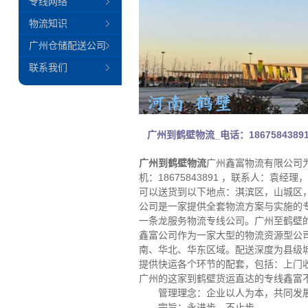
专线网络
物流知识
广州仓储配送公司
联系我们
广州到鹤壁物流_电话：18675843
广州到鹤壁物流
广州鑫富物流有限公司为
机：18675843891 ，联系人：
可以送货到以下地点：淇滨区，山城区，
公司是一家提供全套物流方案与实施的
一条龙服务物流专线公司。广州至鹤壁
鑫富公司作为一家大型的物流资源型公
南、华北、华东区域。配送深度为县级
提供快运各个环节的配套，包括：上门
广州的这家到鹤壁货运直达的专线鑫富
管理理念：企业以人为本，共同发
宗旨：永进步、不止步。