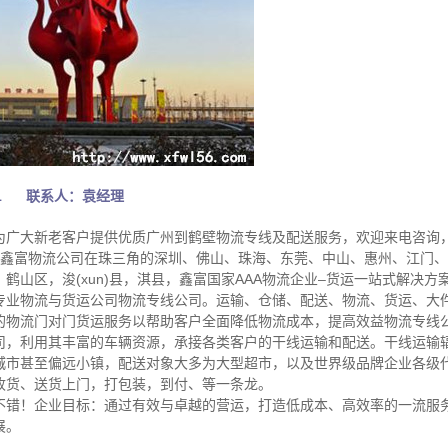
891 联系人：袁经理
广大新老客户提供优质广州到鹤壁物流专线及配送服务，欢迎来电咨询，电话：0
袁经理，鑫富物流公司在珠三角的深圳、佛山、珠海、东莞、中山、惠州、江
鹤山区，浚(xun)县，淇县，鑫富国家AAA物流企业–货运一站式解决
专业物流与货运公司物流专线公司。运输、仓储、配送、物流、货运、大
的物流门对门货运服务以帮助客户全面降低物流成本，提高效益物流专线
司，利用其丰富的车辆资源，承接各类客户的干线运输和配送。干线运输
城市甚至偏远小镇，配送对象大多为大型超市，以及世界级品牌企业各级
收货、送货上门，打包装，到付、等一条龙。
不错！企业目标：通过有效与卓越的营运，打造低成本、高效率的一流服
展。