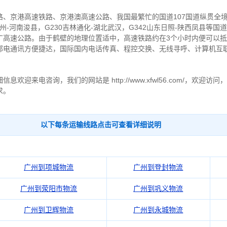
路、京港高速铁路、京港澳高速公路、我国最繁忙的国道107国道纵贯全
州-河南浚县，G230吉林通化-湖北武汉，G342山东日照-陕西凤县等
广高速公路。由于鹤壁的地理位置适中，高速铁路约在3个小时内便可以
邮电通讯方便捷达，国际国内电话传真、程控交换、无线寻呼、计算机互
迎来电咨询，我们的网站是 http://www.xfwl56.com/，欢迎
求。
以下每条运输线路点击可查看详细说明
广州到项城物流
广州到登封物流
广州到荥阳市物流
广州到巩义物流
广州到卫辉物流
广州到永城物流