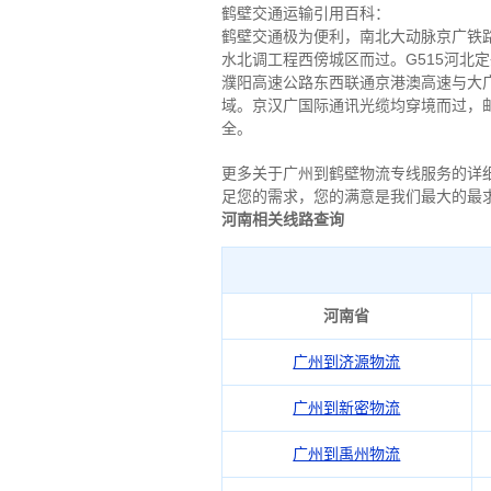
鹤壁交通运输引用百科：
鹤壁交通极为便利，南北大动脉京广铁
水北调工程西傍城区而过。G515河北定
濮阳高速公路东西联通京港澳高速与大
域。京汉广国际通讯光缆均穿境而过，
全。
更多关于广州到鹤壁物流专线服务的详细信息欢
足您的需求，您的满意是我们最大的最
河南相关线路查询
河南省
广州到济源物流
广州到新密物流
广州到禹州物流