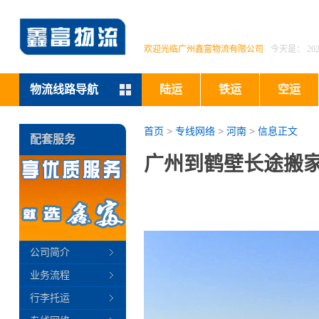
欢迎光临广州鑫富物流有限公司
今天是：
2
物流线路导航
陆运
铁运
空运
首页
>
专线网络
>
河南
>
信息正文
配套服务
广州到鹤壁长途搬家
公司简介
业务流程
行李托运