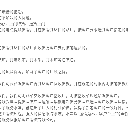
最低的抱怨。
不解决的大问题。
放心，上门取货、送货上门
定的地点提取货物，并在货物到达目的站后，按客户要求送到客户指定的
待货物到达目的站后由收货方客户支付该笔运费的。
装箱，打编织带，打木架，订木箱等包装包。
力的风险保障，解除了客户的后顾之忧。
我们可代替发货客户向到达客户回收货款，并在规定的时限内将该笔货款
我们，我们可将此单交收货客户签收后，将该签收单返还给发货客户。
专线受理→提货→装车→运输→集散地卸货分货→派送→客户收货→反馈。
高了服务水准，创造出了巨大的行业价值。赢得了新老客户的一致好评，
整个物流过程，强大的信息跟踪系统，本着以“诚信为本，客户至上”的全
的服务回报给客户物流专线公司。