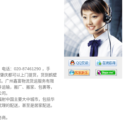
20-87461290 ，手
门、肇庆都可以上门提货，货到鹤壁
方案。广州鑫富物流货运服务有限
件运输，搬厂、搬家、包裹等，
公司。
辐射中国主要大中城市，包括华
工作时间：07:30 – – 23:30
代理的配送，甚至是居家配送。
值班电话：18675843891
务商。