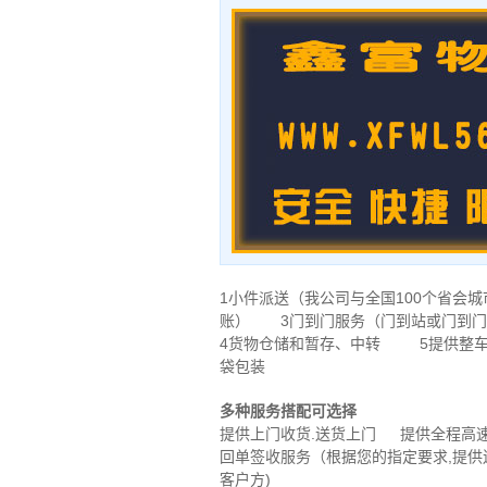
1小件派送（我公司与全国100个省
账） 3门到门服务（门到站或门到门
4货物仓储和暂存、中转 5提供整车
袋包装
多种服务搭配可选择
提供上门收货.送货上门 提供全程高
回单签收服务（根据您的指定要求,提供
客户方)