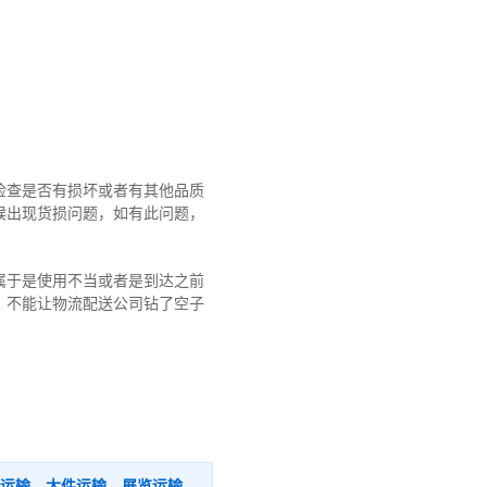
检查是否有损坏或者有其他品质
候出现货损问题，如有此问题，
属于是使用不当或者是到达之前
！不能让物流配送公司钻了空子
运输、大件运输、展览运输、