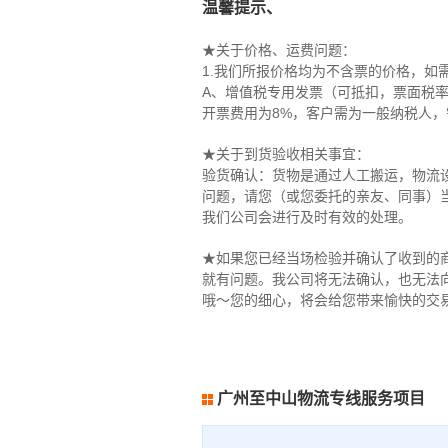
温馨提示、
★关于价格、运费问题：
1.我们所报价格均为不含票的价格，如
A、增值税专用发票（可抵扣，票面税率
开票费用为8%，客户需为一般纳税人
★关于到货验收相关事宜：
验货确认：货物是通过人工搬运，物流
问题，请您（或您委托的亲友、同事）
我们公司会进行及时有效的处理。
★如果您已经当场检验并确认了收到的
就有问题。我公司将无法确认，也无法
哦～您的细心，将会给您带来愉快的交
广州至中山物流专线服务项目