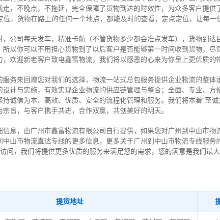
就走，不晚点，不拖延，完全保障了货物到达的时效性，为众多客户提供
程定位，货物在路上的任何一个地点，都能及时的查看，定点定位，让每一
时，公司每天发车，精准卡航（不管货物多少都会准点发车），货物到达
，所以你可以不用担心货物到了以后客户是否能够第一时间收到货物，尽
力，欢迎新老客户致电鑫富物流，我们将以感恩的心来为你呈上更优质的
的服务来回赠您对我们的选择，物流一站式总包服务提供企业物流的整体
的设计与实施，有效实现企业物流的供应链管理与整合；全面、专业、方
坚持诚信为本、高效、优质、安全的流程化管理和服务。我们将本着“至诚
为宗旨，与客户携手共进，合作双赢，共创美好的明天。
细信息，由广州市鑫富物流有限公司自行提供，如果您对广州到中山市物
到中山市物流直达专线的更多信息，更多关于广州到中山市物流专线服务
6.com/，欢迎访问，我们将提供更多优质的服务来满足您的需求，您的满意是我们最
提货地址