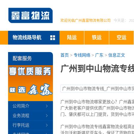
欢迎光临广州鑫富物流有限公司
今天是：
2
物流线路导航
陆运
铁运
空运
首页
>
专线网络
>
广东
>
信息正文
配套服务
广州到中山物流专线
广州到中山市物流专线_广州到中山市
广州到中山市物流哪家更放心？广州鑫
公司简介
广大新老客户提供优质广州到中山市物
门、肇庆都可以上门提货，货到中山市可
业务流程
行李托运
广州到中山市物流专线鑫富物流全程高
沃尔沃和斯堪尼亚车头，保证了货物在路