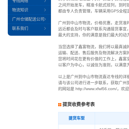
专线网络
之间开始发车，精准卡航式班列，到时
物流知识
都由专人负责管理，车辆采用GPS全
广州仓储配送公司
广州到中山市物流，价格优惠，走货准
联系我们
远近都会及时与客户联系沟通接货事宜
最大的支持，你的满意是我们最大的动
当您选择了鑫富物流，我们将以最真诚
运输、配送、售后服务及物流解决方案
您将时间花在更有价值的工作上，鑫富
以客户为中心，以诚信为准则，以满意
以上是广州到中山市物流直达专线的详
请与该公司进行进一步联系，获取广州
的网站是 http://www.xfwl5
提货收费参考表
提货车型