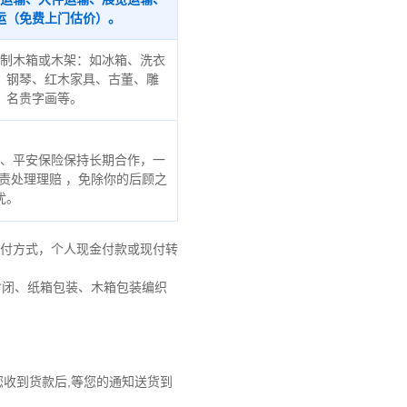
运（免费上门估价）。
制木箱或木架：如冰箱、洗衣
、钢琴、红木家具、古董、雕
、名贵字画等。
、平安保险保持长期合作，一
责处理理赔 ，免除你的后顾之
忧。
到付方式，个人现金付款或现付转
封闭、纸箱包装、木箱包装编织
您收到货款后,等您的通知送货到