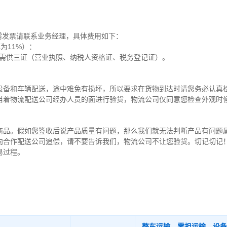
需发票请联系业务经理，具体费用如下：
为11%）：
，需供三证（营业执照、纳税人资格证、税务登记证）。
设备和车辆配送，途中难免有损坏，所以要求在货物到达时请您务必认真
当着物流配送公司经办人员的面进行验货，物流公司仅同意您检查外观时
商品。假如您签收后说产品质量有问题，那么我们就无法判断产品有问题
向合作配送公司追偿，请不要告诉我们，物流公司不让您验货。切记切记
易过程。
整车运输、零担运输、设备