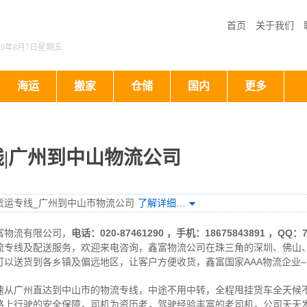
首页
关于我们
026年8月7日星期五
海运
搬家
仓储
国内
更多
|广州到中山物流公司
货运专线_广州到中山市物流公司
了解详细…
富物流有限公司，
电话：020-87461290 ，手机：18675843891 ，QQ
流专线及配送服务，欢迎来电咨询，鑫富物流公司在珠三角的深圳、佛山
以送货到各乡镇及偏远地区，让客户方便收货，鑫富国家AAA物流企业
速从广州直达到中山市的物流专线，中途不用中转，全程甩挂货车全天候
上行驶的安全保障，司机为资历老，驾驶经验丰富的老司机，公司天天发车，每