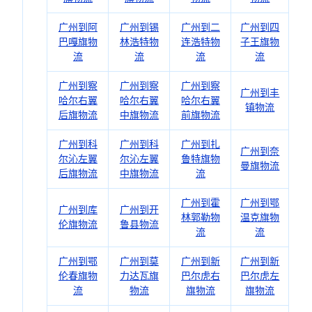
广州到阿
广州到锡
广州到二
广州到四
巴嘎旗物
林浩特物
连浩特物
子王旗物
流
流
流
流
广州到察
广州到察
广州到察
广州到丰
哈尔右翼
哈尔右翼
哈尔右翼
镇物流
后旗物流
中旗物流
前旗物流
广州到科
广州到科
广州到扎
广州到奈
尔沁左翼
尔沁左翼
鲁特旗物
曼旗物流
后旗物流
中旗物流
流
广州到霍
广州到鄂
广州到库
广州到开
林郭勒物
温克旗物
伦旗物流
鲁县物流
流
流
广州到鄂
广州到莫
广州到新
广州到新
伦春旗物
力达瓦旗
巴尔虎右
巴尔虎左
流
物流
旗物流
旗物流