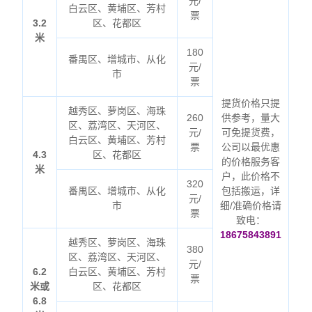
元/
白云区、黄埔区、芳村
票
3.2
区、花都区
米
180
番禺区、增城市、从化
元/
市
票
提货价格只提
越秀区、萝岗区、海珠
260
供参考，量大
区、荔湾区、天河区、
元/
可免提货费，
白云区、黄埔区、芳村
票
公司以最优惠
4.3
区、花都区
的价格服务客
米
户，此价格不
320
番禺区、增城市、从化
包括搬运，详
元/
市
细/准确价格请
票
致电：
18675843891
越秀区、萝岗区、海珠
380
区、荔湾区、天河区、
元/
6.2
白云区、黄埔区、芳村
票
米或
区、花都区
6.8