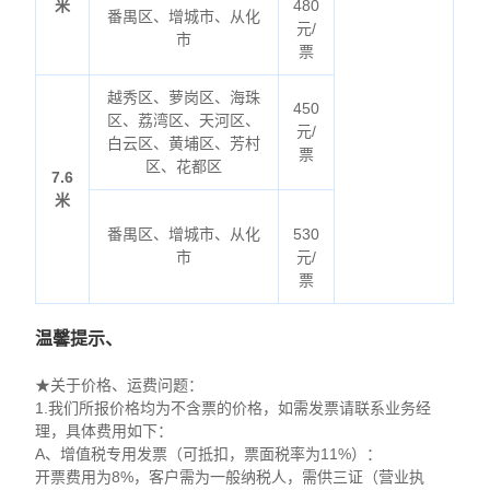
米
480
番禺区、增城市、从化
元/
市
票
越秀区、萝岗区、海珠
450
区、荔湾区、天河区、
元/
白云区、黄埔区、芳村
票
区、花都区
7.6
米
番禺区、增城市、从化
530
市
元/
票
温馨提示、
★关于价格、运费问题：
1.我们所报价格均为不含票的价格，如需发票请联系业务经
理，具体费用如下：
A、增值税专用发票（可抵扣，票面税率为11%）：
开票费用为8%，客户需为一般纳税人，需供三证（营业执