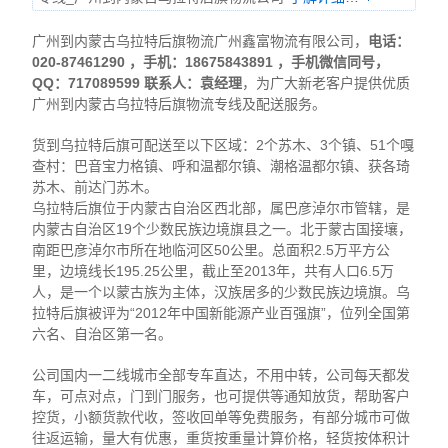
广州到内蒙古乌拉特后旗物流广州鑫富物流有限公司，
电话：
020-87461290 ，手机：18675843891 ，
手机微信同号，
QQ：717089599 联系人：袁经理
，为广大新老客户提供优质
广州到内蒙古乌拉特后旗物流专线及配送服务。
货到乌拉特后旗可配送至以下区域：2个苏木、3个镇、51个嘎
查村：巴音宝力格镇、呼和温都尔镇、潮格温都尔镇、获各琦
苏木、前达门苏木。
乌拉特后旗位于内蒙古自治区西北部，属巴彦淖尔市管辖，是
内蒙古自治区19个少数民族边境旗县之一。北于蒙古国接壤，
南距巴彦淖尔市所在地临河区50公里。总面积2.5万平方公
里，边境线长195.25公里，截止至2013年，共有人口6.5万
人，是一个以蒙古族为主体，汉族居多的少数民族边境旗。乌
拉特后旗被评为“2012年中国新能源产业百强旗”，位列全国第
六名、自治区第一名。
公司国内一二线城市全部专车直达，不用中转，公司每天都发
车，可点对点，门到门服务，也可提供等通知放货，帮助客户
控货，小额货款代收，签收回单等免费服务，有部分城市可做
往返运输，量大有优惠，重货按重量计算价格，轻货按体积计