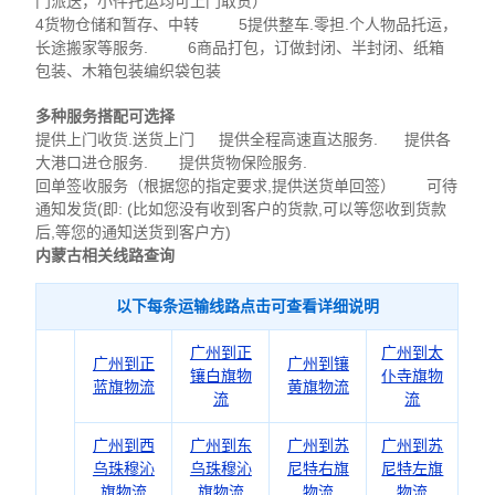
门派送，小件托运均可上门取货）
4货物仓储和暂存、中转 5提供整车.零担.个人物品托运，
长途搬家等服务. 6商品打包，订做封闭、半封闭、纸箱
包装、木箱包装编织袋包装
多种服务搭配可选择
提供上门收货.送货上门 提供全程高速直达服务. 提供各
大港口进仓服务. 提供货物保险服务.
回单签收服务（根据您的指定要求,提供送货单回签） 可待
通知发货(即: (比如您没有收到客户的货款,可以等您收到货款
后,等您的通知送货到客户方)
内蒙古相关线路查询
以下每条运输线路点击可查看详细说明
广州到正
广州到太
广州到正
广州到镶
镶白旗物
仆寺旗物
蓝旗物流
黄旗物流
流
流
广州到西
广州到东
广州到苏
广州到苏
乌珠穆沁
乌珠穆沁
尼特右旗
尼特左旗
旗物流
旗物流
物流
物流