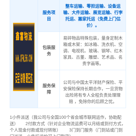
整车运输、零担运输、设备运
服务项
输、大件运输、展览运输、行李
目
托运、搬家托运（免费上门估
价）。
易碎物品特殊包装，量身定制木
箱或木架：如冰箱、洗衣机、空
包装服
调、电视机、玻璃、钢琴、红木
务
家具、古董、雕塑、艺术品、名
贵字画等。
公司与中国太平洋财产保险、平
服务保
安保险保持长期合作，一旦货物
障
出险将有专人全程负责处理理
赔 ，免除你的后顾之忧。
1小件派送（我公司与全国100个省会城市联网运作，协助配
送） 2付款方式（针对企业物流运费可以月结或到付方式，
个人现金付款或现付转账） 3门到门服务（门到站或门到