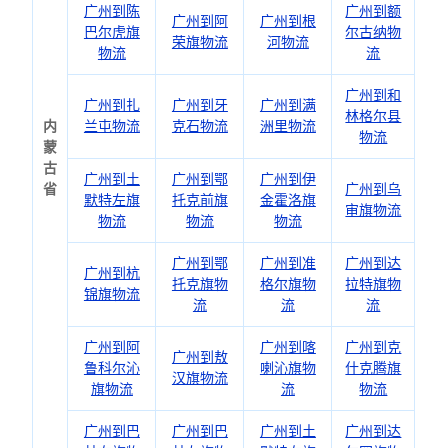
广州到陈
广州到额
广州到阿
广州到根
巴尔虎旗
尔古纳物
荣旗物流
河物流
物流
流
广州到和
广州到扎
广州到牙
广州到满
林格尔县
内
兰屯物流
克石物流
洲里物流
物流
蒙
古
广州到土
广州到鄂
广州到伊
省
广州到乌
默特左旗
托克前旗
金霍洛旗
审旗物流
物流
物流
物流
广州到鄂
广州到准
广州到达
广州到杭
托克旗物
格尔旗物
拉特旗物
锦旗物流
流
流
流
广州到阿
广州到喀
广州到克
广州到敖
鲁科尔沁
喇沁旗物
什克腾旗
汉旗物流
旗物流
流
物流
广州到巴
广州到巴
广州到土
广州到达