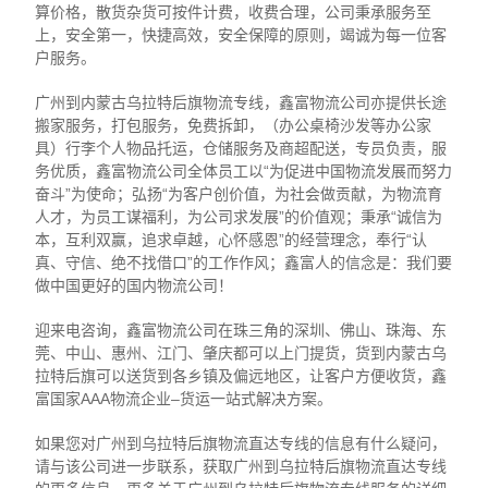
算价格，散货杂货可按件计费，收费合理，公司秉承服务至
上，安全第一，快捷高效，安全保障的原则，竭诚为每一位客
户服务。
广州到内蒙古乌拉特后旗物流专线，鑫富物流公司亦提供长途
搬家服务，打包服务，免费拆卸，（办公桌椅沙发等办公家
具）行李个人物品托运，仓储服务及商超配送，专员负责，服
务优质，鑫富物流公司全体员工以“为促进中国物流发展而努力
奋斗”为使命；弘扬“为客户创价值，为社会做贡献，为物流育
人才，为员工谋福利，为公司求发展”的价值观；秉承“诚信为
本，互利双赢，追求卓越，心怀感恩”的经营理念，奉行“认
真、守信、绝不找借口”的工作作风；鑫富人的信念是：我们要
做中国更好的国内物流公司！
迎来电咨询，鑫富物流公司在珠三角的深圳、佛山、珠海、东
莞、中山、惠州、江门、肇庆都可以上门提货，货到内蒙古乌
拉特后旗可以送货到各乡镇及偏远地区，让客户方便收货，鑫
富国家AAA物流企业–货运一站式解决方案。
如果您对广州到乌拉特后旗物流直达专线的信息有什么疑问，
请与该公司进一步联系，获取广州到乌拉特后旗物流直达专线