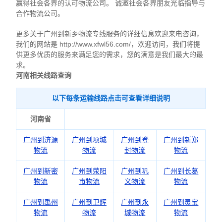
赢得社会各界的认可物流公司。 诚邀社会各界朋友光临指导与
合作物流公司。
更多关于广州到新乡物流专线服务的详细信息欢迎来电咨询，
我们的网站是 http://www.xfwl56.com/，欢迎访问，我们将提
供更多优质的服务来满足您的需求，您的满意是我们最大的最
求。
河南相关线路查询
以下每条运输线路点击可查看详细说明
河南省
广州到济源
广州到项城
广州到登
广州到新郑
物流
物流
封物流
物流
广州到新密
广州到荥阳
广州到巩
广州到长葛
物流
市物流
义物流
物流
广州到禹州
广州到卫辉
广州到永
广州到灵宝
物流
物流
城物流
物流