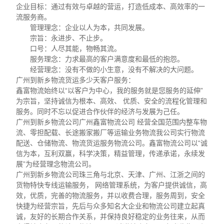
企业目标：通过有效与卓越的营运，打造低成本、高效率的一
流服务商。
管理理念：企业以人为本，共同发展。
宗旨：永进步、不止步。
口号：人尽其能，物畅其流。
服务理念：力求最高的客户满意度和最低的抱怨。
经营理念：没有不做的小生意，没有不解决的大问题。
广州到新乡物流货运多少天客户服务：
鑫富物流始终以“以客户为中心，我的服务就是您服务的延伸”
为宗旨，坚持诚信为根本、高效、 优质、安全的流程化管理和
服务。同时不忘以促进合作伙伴的经济与发展为己任。
广州到新乡物流公司广州鑫富物流公司 经营全国范围内整车物
流、零担配载、长途搬家搬厂等运输业务物流我公司实行物流
配送、仓储物流、物流货运服务物流公司。鑫富物流公司以“诚
信为本，互利双赢，科学决策，精益管理，传递承诺，永续发
展”为经营理念物流公司。
广州到新乡物流公司珠三角与北京、天津、广州、江浙之间的
货物特快专线运输服务， 网络管理系统，为客户提供诚信，高
效，优质，完善的物流服务，并以收费合理，服务周到，安全
快捷为经营宗旨，先后与众多知名大企业和物流公司建立起真
诚，友好的长期合作关系，并保持良好稳定的业务往来，从而