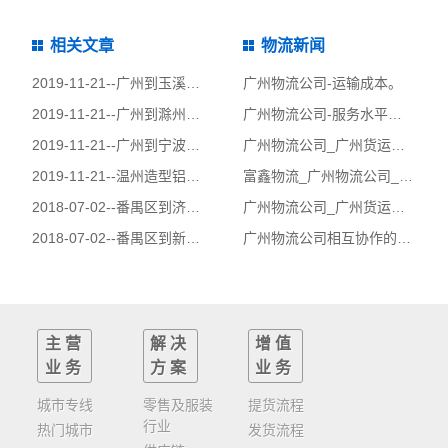
相关文章
物流新闻
2019-11-21--
广州到玉溪物流公司|广州到玉溪货运公司
广州物流公司-运输成本。
2019-11-21--
广州到滁州物流公司|广州到滁州货运公司
广州物流公司-服务水平差异化
2019-11-21--
广州到宁波物流公司|广州到宁波货运公司
广州物流公司_广州货运公司_第三方物流与核心能力
2019-11-21--
温州造型铝单板很多酒店外墙使用
富鑫物流_广州物流公司_运输业务管理内容!
2018-07-02--
番禺区到济源市物流公司|番禺区到济源市货运公司
广州物流公司_广州货运公司_电子物流需求强劲，快递业”冲锋陷阵”
2018-07-02--
番禺区到新蔡县物流公司|番禺区到新蔡县货运公司
广州物流公司相互协作的双贏理念
主营
解决
增值
业务
方案
业务
城市专线
零售及服装
提货流程
行业
热门城市
发货流程