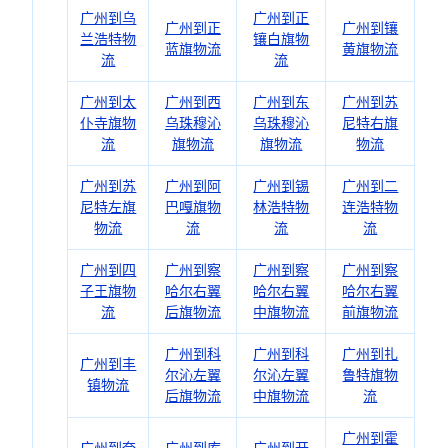
广州到乌
广州到正
广州到正
广州到镶
兰浩特物
镶白旗物
蓝旗物流
黄旗物流
流
流
广州到太
广州到西
广州到东
广州到苏
仆寺旗物
乌珠穆沁
乌珠穆沁
尼特右旗
流
旗物流
旗物流
物流
广州到苏
广州到阿
广州到锡
广州到二
尼特左旗
巴嘎旗物
林浩特物
连浩特物
物流
流
流
流
广州到四
广州到察
广州到察
广州到察
子王旗物
哈尔右翼
哈尔右翼
哈尔右翼
流
后旗物流
中旗物流
前旗物流
广州到科
广州到科
广州到扎
广州到丰
尔沁左翼
尔沁左翼
鲁特旗物
镇物流
后旗物流
中旗物流
流
广州到霍