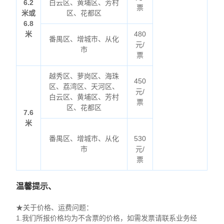
6.2
白云区、黄埔区、芳村
票
米或
区、花都区
6.8
米
480
番禺区、增城市、从化
元/
市
票
越秀区、萝岗区、海珠
450
区、荔湾区、天河区、
元/
白云区、黄埔区、芳村
票
区、花都区
7.6
米
番禺区、增城市、从化
530
市
元/
票
温馨提示、
★关于价格、运费问题：
1.我们所报价格均为不含票的价格，如需发票请联系业务经