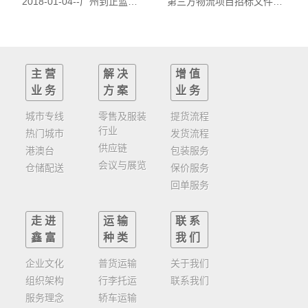
2018-01-04--
广州到正蓝旗物流公司|广州到正蓝旗货运公司
第三方物流项目招标文件编制_广州物流公司鑫富物流
主营
解决
增值
业务
方案
业务
城市专线
零售及服装
提货流程
行业
热门城市
发货流程
供应链
港澳台
包装服务
会议与展览
仓储配送
保价服务
回单服务
走进
运输
联系
鑫富
种类
我们
企业文化
普货运输
关于我们
组织架构
行李托运
联系我们
服务理念
轿车运输