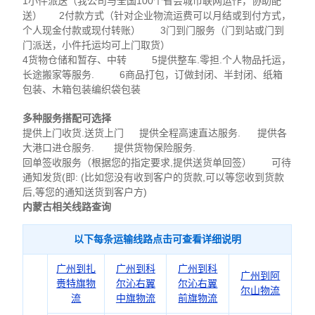
1小件派送（我公司与全国100个省会城市联网运作，协助配
送） 2付款方式（针对企业物流运费可以月结或到付方式，
个人现金付款或现付转账） 3门到门服务（门到站或门到
门派送，小件托运均可上门取货）
4货物仓储和暂存、中转 5提供整车.零担.个人物品托运，
长途搬家等服务. 6商品打包，订做封闭、半封闭、纸箱
包装、木箱包装编织袋包装
多种服务搭配可选择
提供上门收货.送货上门 提供全程高速直达服务. 提供各
大港口进仓服务. 提供货物保险服务.
回单签收服务（根据您的指定要求,提供送货单回签） 可待
通知发货(即: (比如您没有收到客户的货款,可以等您收到货款
后,等您的通知送货到客户方)
内蒙古相关线路查询
以下每条运输线路点击可查看详细说明
广州到扎
广州到科
广州到科
广州到阿
赉特旗物
尔沁右翼
尔沁右翼
尔山物流
流
中旗物流
前旗物流