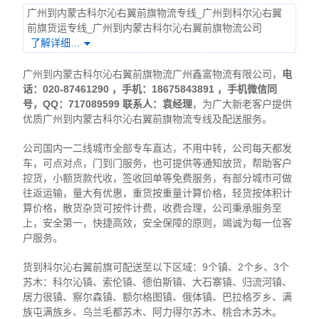
广州到内蒙古科尔沁右翼前旗物流专线_广州到科尔沁右翼
前旗货运专线_广州到内蒙古科尔沁右翼前旗物流公司
了解详细…
广州到内蒙古科尔沁右翼前旗物流广州鑫富物流有限公司，
电
话：020-87461290 ，手机：18675843891 ，
手机微信同
号，
QQ：717089599 联系人：袁经理
，为广大新老客户提供
优质广州到内蒙古科尔沁右翼前旗物流专线及配送服务。
公司国内一二线城市全部专车直达，不用中转，公司每天都发
车，可点对点，门到门服务，也可提供等通知放货，帮助客户
控货，小额货款代收，签收回单等免费服务，有部分城市可做
往返运输，量大有优惠，重货按重量计算价格，轻货按体积计
算价格，散货杂货可按件计费，收费合理，公司秉承服务至
上，安全第一，快捷高效，安全保障的原则，竭诚为每一位客
户服务。
货到科尔沁右翼前旗可配送至以下区域：9个镇、2个乡、3个
苏木：科尔沁镇、索伦镇、德伯斯镇、大石寨镇、归流河镇、
居力很镇、察尔森镇、额尔格图镇、俄体镇、巴拉格歹乡、满
族屯满族乡、乌兰毛都苏木、阿力得尔苏木、桃合木苏木。