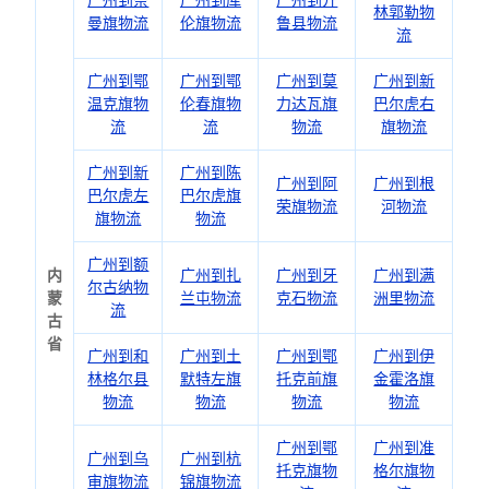
广州到奈
广州到库
广州到开
林郭勒物
曼旗物流
伦旗物流
鲁县物流
流
广州到鄂
广州到鄂
广州到莫
广州到新
温克旗物
伦春旗物
力达瓦旗
巴尔虎右
流
流
物流
旗物流
广州到新
广州到陈
广州到阿
广州到根
巴尔虎左
巴尔虎旗
荣旗物流
河物流
旗物流
物流
广州到额
内
广州到扎
广州到牙
广州到满
尔古纳物
蒙
兰屯物流
克石物流
洲里物流
流
古
省
广州到和
广州到土
广州到鄂
广州到伊
林格尔县
默特左旗
托克前旗
金霍洛旗
物流
物流
物流
物流
广州到鄂
广州到准
广州到乌
广州到杭
托克旗物
格尔旗物
审旗物流
锦旗物流