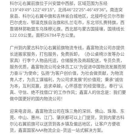
科尔沁右翼前旗位于兴安盟中西部，区域范围为东经
119°49′49″-122°49′15″，北纬46°22′25″-46°49′36″。南连突
泉县、科尔沁右翼中旗和吉林省白城地区，北接呼伦贝尔市新
巴尔虎左、鄂温克族自治旗和扎兰屯市，东北邻扎赉特旗，西
靠锡林郭勒盟东乌珠穆沁旗，西北部与蒙古国接壤，国境线长
122.03公里。面积26784平方公里。
广州到内蒙古科尔沁右翼前旗物流专线，鑫富物流公司亦提供
长途搬家服务，打包服务，免费拆卸，（办公桌椅沙发等办公
家具）行李个人物品托运，仓储服务及商超配送，专员负责，
服务优质，鑫富物流公司全体员工以“为促进中国物流发展而努
力奋斗”为使命；弘扬“为客户创价值，为社会做贡献，为物流
育人才，为员工谋福利，为公司求发展”的价值观；秉承“诚信
为本，互利双赢，追求卓越，心怀感恩”的经营理念，奉行“认
真、守信、绝不找借口”的工作作风；鑫富人的信念是：我们要
做中国更好的国内物流公司！
迎来电咨询，鑫富物流公司在珠三角的深圳、佛山、珠海、东
莞、中山、惠州、江门、肇庆都可以上门提货，货到内蒙古科
尔沁右翼前旗可以送货到各乡镇及偏远地区，让客户方便收
货，鑫富国家AAA物流企业–货运一站式解决方案。