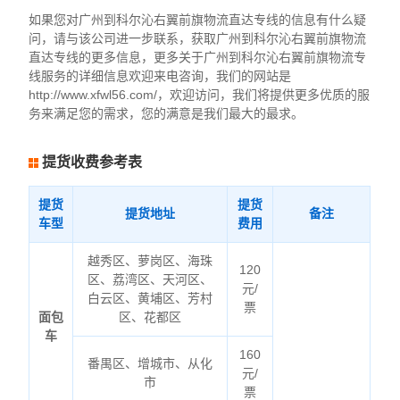
如果您对广州到科尔沁右翼前旗物流直达专线的信息有什么疑
问，请与该公司进一步联系，获取广州到科尔沁右翼前旗物流
直达专线的更多信息，更多关于广州到科尔沁右翼前旗物流专
线服务的详细信息欢迎来电咨询，我们的网站是
http://www.xfwl56.com/，欢迎访问，我们将提供更多优质的服
务来满足您的需求，您的满意是我们最大的最求。
提货收费参考表
提货
提货
提货地址
备注
车型
费用
越秀区、萝岗区、海珠
120
区、荔湾区、天河区、
元/
白云区、黄埔区、芳村
票
面包
区、花都区
车
160
番禺区、增城市、从化
元/
市
票