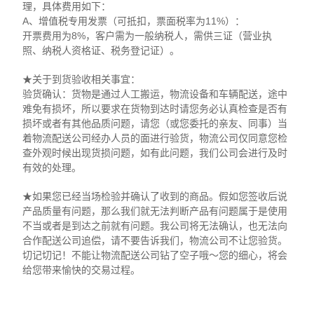
理，具体费用如下：
A、增值税专用发票（可抵扣，票面税率为11%）：
开票费用为8%，客户需为一般纳税人，需供三证（营业执
照、纳税人资格证、税务登记证）。
★关于到货验收相关事宜：
验货确认：货物是通过人工搬运，物流设备和车辆配送，途中
难免有损坏，所以要求在货物到达时请您务必认真检查是否有
损坏或者有其他品质问题，请您（或您委托的亲友、同事）当
着物流配送公司经办人员的面进行验货，物流公司仅同意您检
查外观时候出现货损问题，如有此问题，我们公司会进行及时
有效的处理。
★如果您已经当场检验并确认了收到的商品。假如您签收后说
产品质量有问题，那么我们就无法判断产品有问题属于是使用
不当或者是到达之前就有问题。我公司将无法确认，也无法向
合作配送公司追偿，请不要告诉我们，物流公司不让您验货。
切记切记！不能让物流配送公司钻了空子哦～您的细心，将会
给您带来愉快的交易过程。