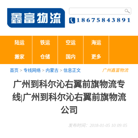
陆运
铁运
空运
海运
搬家
仓储
国内
更多
首页
>
专线网络
>
内蒙古
>
信息正文
广州鑫富物流
广州到科尔沁右翼前旗物流专
线|广州到科尔沁右翼前旗物流
公司
发布时间：2018-01-05 10:09:05