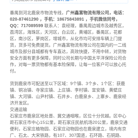
番禺到河北鹿泉市物流专线，
广州鑫富物流有限公司
，电话：
020-87461290 ，手机：18675843891
，手机微信同号
，
QQ：717089599
联系人：袁经理，番禺周边城市及越秀区，
荔湾区，海珠区，天河区，白云区，黄埔区，番禺区，花都
区，南沙区，萝岗区，增城市，从化市均可安排车辆上门提
货，货多可免费提货。广州鑫富物流有限公司在国内的一二线
城市及部分县城都有专车直达，高效快捷，不用中转，对货物
安全方面有更多保障，同时公司长期与中国太平洋保险公司合
作，对每一票货物都有基本险保障，让每一位客户可以放心托
付。
货到鹿泉市可配送至以下区域：9个镇、3个乡、1个区：获鹿
镇、铜冶镇、寺家庄镇、上庄镇、李村镇、宜安镇、黄壁庄
镇、大河镇、山尹村镇、石井乡、白鹿泉乡、上寨乡、鹿泉经
济开发区。
交通运输
石家庄市鹿泉区地处晋、冀交通咽喉，区位十分优越。区中心
距石家庄市中心15公里，距石家庄民航机场20公里，鹿泉交通
便利，石家庄植物园、石家庄动物园也在鹿泉建立，境内有京
广、石太、大宋铁路，有107、307国道，石环路、石铜路、