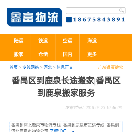
陆运
铁运
空运
海运
搬家
仓储
国内
更多
首页
>
专线网络
>
河北
>
信息正文
广州鑫富物流
番禺区到鹿泉长途搬家|番禺区
到鹿泉搬家服务
发布时间：2018-05-23 10:46:06
番禺到河北鹿泉市物流专线_番禺到鹿泉市货运专线_番禺到
河北鹿泉市物流公司
了解详细…