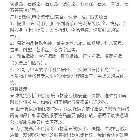
获铜路、石微路、石获路、装院路，有京深、石太、青银、张
石等高速公路。
广州到新乐市物流专线|安全、快捷、准时服务项目
1、提供一站式门到门广州到新乐市物流专线|安全、快捷、准
时服务（上门提货、家具拆卸、物品包装、送货到您的家
中）。
2、易碎物品特殊包装，量身定制木箱：如钢琴、红木家具、
古董、雕塑、艺术品、名贵字画等。
3、整车运输、零担运输、展览运输、行李托运、搬家托运
（免费上门估价）。
4、公司与中国太平洋财产保险、平安保险保持长期合作，一
旦货物出险将有专人全程负责处理理赔事宜，免除您的后顾之
忧。
温馨提示
★ 本站所列广州到新乐市物流专线|安全、快捷、准时费用与
时效仅供参考，如需详细了解最低资费请电话咨询。
★ 由于货运运输比较特殊，请您托运之前仔细清点您所托运的
所有物品；如果您的搬家物品需要临时存放，请尽早最快通知
公司客服以便安排仓库存放。
★ 为了提高广州到新乐市物流专线|安全、快捷、准时的服务
质量，欢迎您对我们的服务提出意见或建议，我们会认真对待