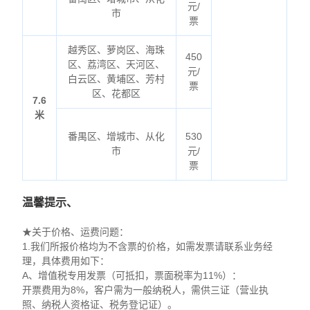
元/
市
票
越秀区、萝岗区、海珠
450
区、荔湾区、天河区、
元/
白云区、黄埔区、芳村
票
区、花都区
7.6
米
番禺区、增城市、从化
530
市
元/
票
温馨提示、
★关于价格、运费问题：
1.我们所报价格均为不含票的价格，如需发票请联系业务经
理，具体费用如下：
A、增值税专用发票（可抵扣，票面税率为11%）：
开票费用为8%，客户需为一般纳税人，需供三证（营业执
照、纳税人资格证、税务登记证）。