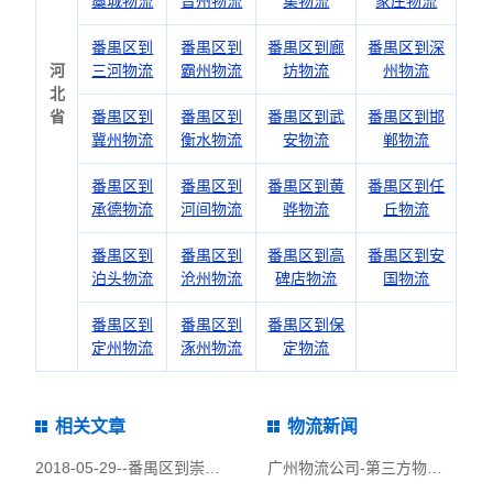
藁城物流
晋州物流
集物流
家庄物流
番禺区到
番禺区到
番禺区到廊
番禺区到深
河
三河物流
霸州物流
坊物流
州物流
北
省
番禺区到
番禺区到
番禺区到武
番禺区到邯
冀州物流
衡水物流
安物流
郸物流
番禺区到
番禺区到
番禺区到黄
番禺区到任
承德物流
河间物流
骅物流
丘物流
番禺区到
番禺区到
番禺区到高
番禺区到安
泊头物流
沧州物流
碑店物流
国物流
番禺区到
番禺区到
番禺区到保
定州物流
涿州物流
定物流
相关文章
物流新闻
2018-05-29--
番禺区到崇礼县物流公司|番禺区到崇礼县货运公司
广州物流公司-第三方物流运输概论