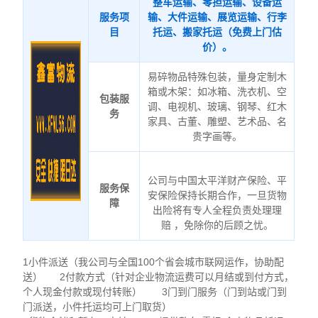
整车运输、零担运输、设备运
服务项
输、大件运输、展览运输、行李
目
托运、搬家托运（免费上门估
价）。
易碎物品特殊包装，量身定制木
箱或木架：如冰箱、洗衣机、空
包装服
调、电视机、玻璃、钢琴、红木
务
家具、古董、雕塑、艺术品、名
贵字画等。
公司与中国太平洋财产保险、平
服务保
安保险保持长期合作，一旦货物
障
出险将有专人全程负责处理理
赔 ，免除你的后顾之忧。
1小件派送（我公司与全国100个省会城市联网运作，协助配
送） 2付款方式（针对企业物流运费可以月结或到付方式，
个人现金付款或现付转账） 3门到门服务（门到站或门到
门派送，小件托运均可上门取货）