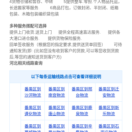
4货物仓储和暂存、中转 5提供整车.零担.个人物品托运，
长途搬家等服务. 6商品打包，订做封闭、半封闭、纸箱
包装、木箱包装编织袋包装
多种服务搭配可选择
提供上门收货.送货上门 提供全程高速直达服务. 提供各
大港口进仓服务. 提供货物保险服务.
回单签收服务（根据您的指定要求,提供送货单回签） 可待
通知发货(即: (比如您没有收到客户的货款,可以等您收到货款
后,等您的通知送货到客户方)
河北相关线路查询
以下每条运输线路点击可查看详细说明
番禺区到
番禺区到
番禺区到邢
番禺区到迁
沙河物流
南宫物流
台物流
安物流
番禺区到
番禺区到
番禺区到鹿
番禺区到新
遵化物流
唐山物流
泉物流
乐物流
番禺区到
番禺区到
番禺区到辛
番禺区到石