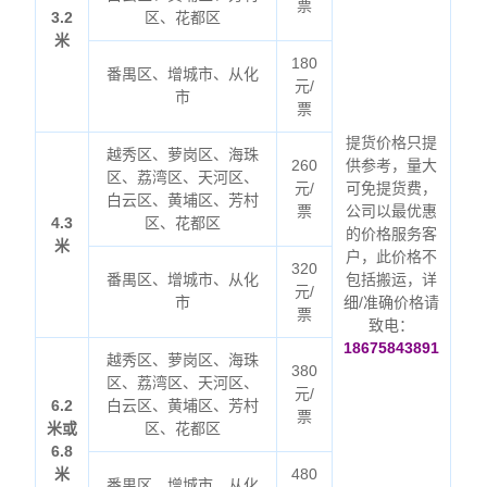
票
3.2
区、花都区
米
180
番禺区、增城市、从化
元/
市
票
提货价格只提
越秀区、萝岗区、海珠
260
供参考，量大
区、荔湾区、天河区、
元/
可免提货费，
白云区、黄埔区、芳村
票
公司以最优惠
4.3
区、花都区
的价格服务客
米
户，此价格不
320
番禺区、增城市、从化
包括搬运，详
元/
市
细/准确价格请
票
致电：
18675843891
越秀区、萝岗区、海珠
380
区、荔湾区、天河区、
元/
6.2
白云区、黄埔区、芳村
票
米或
区、花都区
6.8
米
480
番禺区、增城市、从化