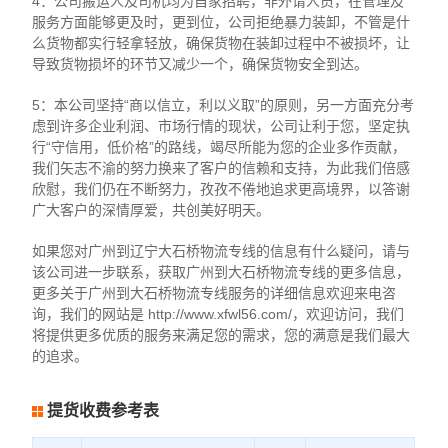
4：公司搬运人及司机均为自家招聘，非外请人员，在管理及
服务方面能够更及时，更到位，公司拒绝暴力装卸，不管是什
么货物都实行轻拿轻放，确保货物在装卸过程中不被损坏，让
导致货物损坏的环节又减少一个，确保货物安全到达。
5：本公司坚持“商以信立，利以义取”的原则，另一方面充分考
虑到许多企业利润、市场行情的现状，公司让利于您，坚定执
行“守信用，低价格”的路线，竭尽所能为您的企业多作贡献，
我们矢志不渝的努力换来了客户的信赖和支持，为此我们倍感
欣慰，我们仍在不断努力，孜孜不倦地追求更高境界，以答谢
广大客户的深情厚爱，共创美好明天。
如果您对广州到辽宁大石桥物流专线的信息有什么疑问，请与
该公司进一步联系，获取广州到大石桥物流专线的更多信息，
更多关于广州到大石桥物流专线服务的详细信息欢迎来电咨
询，我们的网站是 http://www.xfwl56.com/，欢迎访问，我们
将提供更多优质的服务来满足您的需求，您的满意是我们最大
的追求。
提货收费参考表