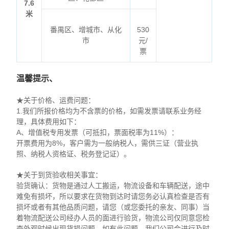
7.6
米
番禺区、增城市、从化
530
市
元/
票
温馨提示、
★关于价格、运费问题：
1.我们所报价格均为不含票的价格，如需发票请联系业务经
理，具体费用如下：
A、增值税专用发票（可抵扣，票面税率为11%）：
开票费用为8%，客户需为一般纳税人，需供三证（营业执
照、纳税人资格证、税务登记证）。
★关于到货验收相关事宜：
验货确认：货物是通过人工搬运，物流设备和车辆配送，途中
难免有损坏，所以要求在货物到达时请您务必认真检查是否有
损坏或者有其他品质问题，请您（或您委托的亲友、同事）当
着物流配送公司经办人员的面进行验货，物流公司仅同意您检
查外观时候出现货损问题，如有此问题，我们公司会进行及时