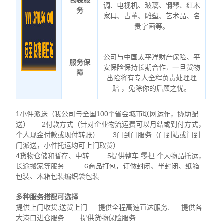
包装服
调、电视机、玻璃、钢琴、红木
务
家具、古董、雕塑、艺术品、名
贵字画等。
公司与中国太平洋财产保险、平
服务保
安保险保持长期合作，一旦货物
障
出险将有专人全程负责处理理
赔 ，免除你的后顾之忧。
1小件派送（我公司与全国100个省会城市联网运作，协助配
送） 2付款方式（针对企业物流运费可以月结或到付方式，
个人现金付款或现付转账） 3门到门服务（门到站或门到
门派送，小件托运均可上门取货）
4货物仓储和暂存、中转 5提供整车.零担.个人物品托运，
长途搬家等服务. 6商品打包，订做封闭、半封闭、纸箱
包装、木箱包装编织袋包装
多种服务搭配可选择
提供上门收货.送货上门 提供全程高速直达服务. 提供各
大港口进仓服务. 提供货物保险服务.