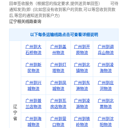
回单签收服务（根据您的指定要求,提供送货单回签） 可待
通知发货(即: (比如您没有收到客户的货款,可以等您收到货款
后,等您的通知送货到客户方)
辽宁相关线路查询
以下每条运输线路点击可查看详细说明
广州到大
广州到盖
广州到开
广州到调
石桥物流
州物流
原物流
兵山物流
广州到新
广州到灯
广州到北
广州到凌
民物流
塔物流
镇物流
海物流
广州到兴
广州到凤
广州到东
广州到庄
城物流
城物流
港物流
河物流
广州到普
广州到瓦
广州到凌
广州到北
辽
兰店物流
房店物流
源物流
票物流
宁
省
广州到海
广州到营
广州到铁
广州到沈
城物流
口物流
岭物流
阳物流