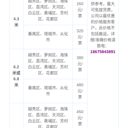
越秀区、萝岗区、海珠
260
供参考，量大
区、荔湾区、天河区、
元/
可免提货费，
白云区、黄埔区、芳村
票
公司以最优惠
4.3
区、花都区
的价格服务客
米
户，此价格不
320
番禺区、增城市、从化
包括搬运，详
元/
市
细/准确价格请
票
致电：
18675843891
越秀区、萝岗区、海珠
380
区、荔湾区、天河区、
元/
6.2
白云区、黄埔区、芳村
票
米或
区、花都区
6.8
米
480
番禺区、增城市、从化
元/
市
票
越秀区、萝岗区、海珠
450
区、荔湾区、天河区、
元/
白云区、黄埔区、芳村
票
区、花都区