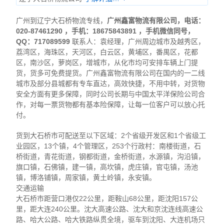
广州到辽宁大石桥物流专线，
广州鑫富物流有限公司，电话：
020-87461290 ，手机：18675843891
，手机微信同号
，
QQ：717089599
联系人：袁经理，广州周边城市及越秀区，
荔湾区，海珠区，天河区，白云区，黄埔区，番禺区，花都
区，南沙区，萝岗区，增城市，从化市均可安排车辆上门提
货，货多可免费提货。广州鑫富物流有限公司在国内的一二线
城市及部分县城都有专车直达，高效快捷，不用中转，对货物
安全方面有更多保障，同时公司长期与中国太平洋保险公司合
作，对每一票货物都有基本险保障，让每一位客户可以放心托
付。
货到大石桥市可配送至以下区域：2个省级开发区和1个省级工
业园区，13个镇，4个管理区，253个行政村：南楼街道，石
桥街道，青花街道，钢都街道，金桥街道，水源镇，沟沿镇，
旗口镇，石佛镇，建一镇，高坎镇，虎庄镇，官屯镇，汤池
镇，博洛铺镇，周家镇，黄土岭镇，永安镇。
交通运输
大石桥市距营口港仅22公里，距鞍山68公里，距沈阳157公
里，距大连240公里。沈大高速公路、沈大和京沈连线高速公
路、哈大公路、哈大铁路纵贯全境，驱车到沈阳、大连机场只