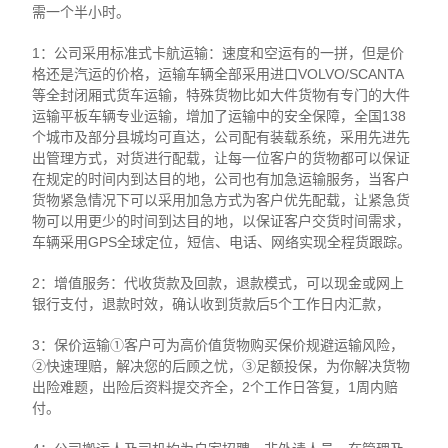
需一个半小时。
1：公司采用标准式卡航运输：速度和空运有的一拼，但是价
格还是汽运的价格，运输车辆全部采用进口VOLVO/SCANTA
等全封闭厢式货车运输，特殊货物比如大件货物有专门的大件
运输平板车辆专业运输，增加了运输中的安全保障，全国138
个城市及部分县城均可直达，公司配有装载系统，采用先进先
出管理方式，对货进行配载，让每一位客户的货物都可以保证
在规定的时间内到达目的地，公司也有加急运输服务，当客户
货物紧急情况下可以采用加急方式为客户优先配载，让紧急货
物可以用更少的时间到达目的地，以保证客户交货时间需求，
车辆采用GPS全球定位，短信、电话、网络实现全程货跟踪。
2：增值服务：代收货款及回款，退款模式，可以现金或网上
银行支付，退款时效，确认收到货款后5个工作日内汇款，
3：保价运输①客户可为高价值货物购买保价规避运输风险，
②快速理赔，解决您的后顾之忧，③足额投保，为你解决货物
出险难题，出险后资料提交齐全，2个工作日答复，1周内赔
付。