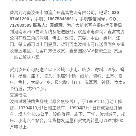
番禺到河南汝州市物流广州鑫富物流有限公司，
电话：020-
87461290 ，手机：18675843891 ，
手机微信同号，
QQ：
717089599 联系人：袁经理
，为广大新老客户提供优质番禺
到河南汝州市物流专线及配送服务，欢迎来电咨询，鑫富物流
公司在珠三角的深圳、佛山、珠海、东莞、中山、惠州、江
门、肇庆都可以上门提货，货到河南汝州市可以送货到各乡镇
及偏远地区，让客户方便收货，鑫富国家AAA物流企业–货运
一站式解决方案。
货到汝州市可配送至以下区域：小屯、临汝、寄料、温泉、蟒
川、杨楼、庙下、陵头、米庙9个镇，纸坊、骑岭、王寨、夏
店、焦村、大峪6个乡，风穴路、煤山、洗耳河、钟楼、汝南5
个街道，共20个乡。
交通情况
汝州过境铁路焦柳线（原名焦枝线），于1969年11月动工修
建，1970年10月1日竣工通车，1990年7月1日建成复线并通
车，境内全长56公里，设临汝镇、庙下、王堂、汝州城区、戎
庄、小屯六个站台，年货物发运量和货物周转量可以达到200
万吨以上。