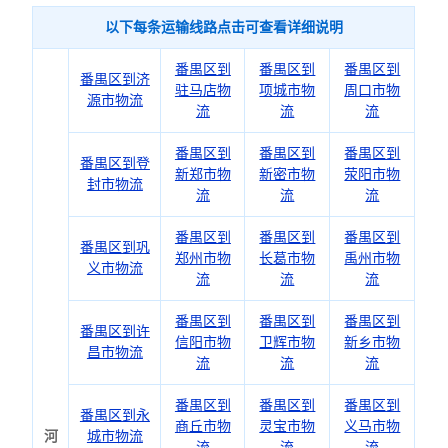
以下每条运输线路点击可查看详细说明
番禺区到
番禺区到
番禺区到
番禺区到济
驻马店物
项城市物
周口市物
源市物流
流
流
流
番禺区到
番禺区到
番禺区到
番禺区到登
新郑市物
新密市物
荥阳市物
封市物流
流
流
流
番禺区到
番禺区到
番禺区到
番禺区到巩
郑州市物
长葛市物
禹州市物
义市物流
流
流
流
番禺区到
番禺区到
番禺区到
番禺区到许
信阳市物
卫辉市物
新乡市物
昌市物流
流
流
流
番禺区到
番禺区到
番禺区到
番禺区到永
商丘市物
灵宝市物
义马市物
河
城市物流
流
流
流