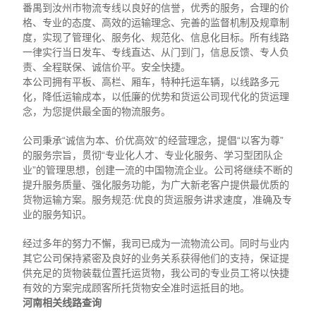
番禺到汝州市物流专线以良好的信誉，优秀的服务，合理的价
格、专业的态度、高效的运输理念、完善的监督机制及规章制
度，实现了管理化、服务化、规范化、信息化目标。所有线路
一律实行当日发车、专线直达、从门到门，信息反馈、专人负
责、全程联保、诚信价平。安全快捷。
本公司拥有平板、高栏、厢车，特种托运车辆，以线路多元
化，降低运输成本，以低廉的优势和货运公司现代化的货运理
念，为您提供最全面的物流服务。
公司秉承“诚信为本、价优高效”的经营理念，提倡“以客为尊”
的服务宗旨，贯彻“专业化人才、专业化服务、学习型团队企
业”的管理思想，创建一流的中国物流企业。公司将继续不断的
提升服务质量、强化服务功能，为广大新老客户提供最优质的
货物运输方案。服务规范:优良的货运服务讲求速度，准确及专
业的服务知识。
经过多年的努力不懈，我司已成为一流物流公司。同时与业内
其它公司保持紧密及良好的业务关系获得他们的支持，保证提
供充足的货物装载位置托运货物，我公司的专业员工将以快捷
有效的方案完成顾客所托货物安全准时运抵目的地。
河南相关线路查询