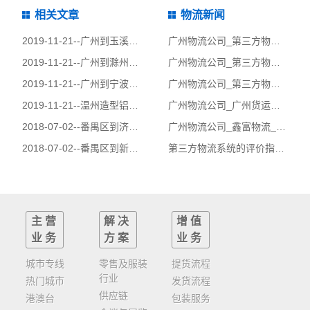
相关文章
物流新闻
2019-11-21--
广州到玉溪物流公司|广州到玉溪货运公司
广州物流公司_第三方物流运输成本和定价分析_鑫富物流公司
2019-11-21--
广州到滁州物流公司|广州到滁州货运公司
广州物流公司_第三方物流发展的推动因素
2019-11-21--
广州到宁波物流公司|广州到宁波货运公司
广州物流公司_第三方物流项目投标程序_鑫富物流
2019-11-21--
温州造型铝单板很多酒店外墙使用
广州物流公司_广州货运公司_第三方物流服务风险的表现形式及其危害性
2018-07-02--
番禺区到济源市物流公司|番禺区到济源市货运公司
广州物流公司_鑫富物流_第三方物流流通加工服务!
2018-07-02--
番禺区到新蔡县物流公司|番禺区到新蔡县货运公司
第三方物流系统的评价指标与系统分析流程
主营
解决
增值
业务
方案
业务
城市专线
零售及服装
提货流程
行业
热门城市
发货流程
供应链
港澳台
包装服务