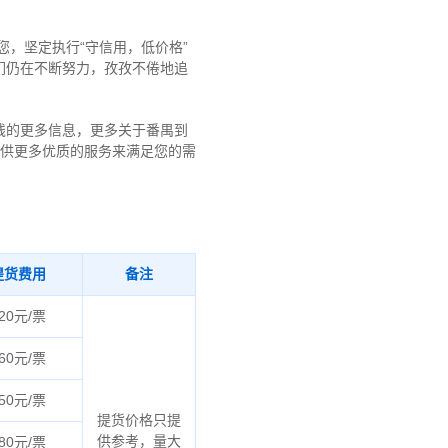
您，坚定执行“守信用，低价格”
们仍在不断努力，孜孜不倦地追
线的更多信息，更多关于番禺到
们将提供更多优质的服务来满足您的需
提货费用
备注
20元/票
60元/票
50元/票
提货价格只提
供参考，量大
80元/票