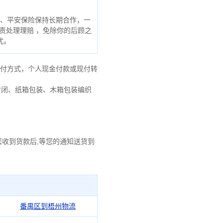
、平安保险保持长期合作，一
责处理理赔 ，免除你的后顾之
忧。
到付方式，个人现金付款或现付转
封闭、纸箱包装、木箱包装编织
您收到货款后,等您的通知送货到
番禺区到梧州物流