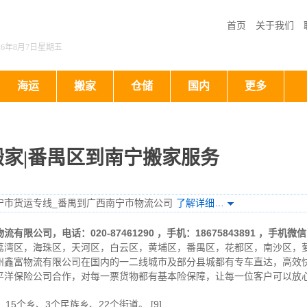
首页
关于我们
026年8月7日星期五
海运
搬家
仓储
国内
更多
家|番禺区到南宁搬家服务
宁市货运专线_番禺到广西南宁市物流公司
了解详细…
物流有限公司
，电话：020-87461290 ，手机：18675843891
，手机微信
荔湾区，海珠区，天河区，白云区，黄埔区，番禺区，花都区，南沙区，
州鑫富物流有限公司在国内的一二线城市及部分县城都有专车直达，高效
平洋保险公司合作，对每一票货物都有基本险保障，让每一位客户可以放
5个乡、3个民族乡、22个街道。 [9]