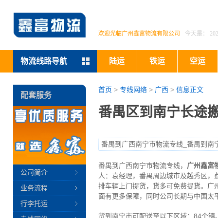
欢迎光临广州鑫富物流有限公司
今天是：
2
物流线路导航
陆运
铁运
空运
首页
>
专线网络
>
广西
>
信息正文
配套服务
番禺区到南宁长途搬
番禺到广西南宁市物流专线_番禺到南
番禺到广西南宁市物流专线，
广州鑫富
公司简介
人：袁经理，番禺周边城市及越秀区，
排车辆上门提货，货多可免费提货。广
业务流程
面有更多保障，同时公司长期与中国太
行李托运
货到南宁市可配送至以下区域：84个镇、1