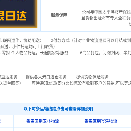
公司与中国太平洋财产保险
服务保障
旦货物出险将有专人全程负
会城市联网运作，协助配送） 2付款方式（针对企业物流运费可以月结或
派送，小件托运均可上门取货）
.零担.个人物品托运，长途搬家等服务. 6商品打包，订做封闭、半
速直达服务. 提供各大港口进仓服务. 提供货物保险服务.
送货单回签） 可待通知发货(即: (比如您没有收到客户的货款,可以等
以下每条运输线路点击可查看详细说明
流
番禺区到玉林物流
番禺区到岑溪物流