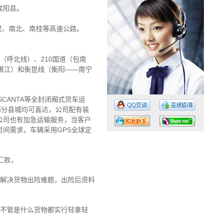
宾阳县。
广昆、南北、南桂等高速公路。
道（呼北线）、210国道（包南
—湛江）和衡昆线（衡阳——南宁
CANTA等全封闭厢式货车运
部分县城均可直达，公司配有装
公司也有加急运输服务，当客户
间需求，车辆采用GPS全球定
汇款，
工作时间：07:30 – – 23:30
你解决货物出险难题，出险后资料
值班电话：18675843891
，不管是什么货物都实行轻拿轻