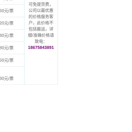
可免提货费，
公司以最优惠
60元/票
的价格服务客
户，此价格不
20元/票
包括搬运，详
细/准确价格请
80元/票
致电：
18675843891
80元/票
50元/票
30元/票