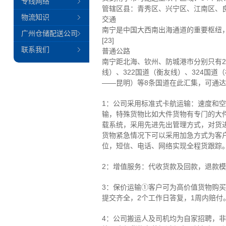
专线网络
管辖区县：青秀区、兴宁区、江南区、
物流知识
交通
南宁是中国大西南出海通道的重要枢纽，铁
广州仓储配送公司
[23]
联系我们
普通公路
南宁距北海、钦州、防城港市分别只有20
线）、322国道（衡友线）、324国
——昆明）等8条国道在此汇集，可通
1：公司采用标准式卡航运输：速度和空
输，特殊货物比如大件货物有专门的大
载系统，采用先进先出管理方式，对货
货物紧急情况下可以采用加急方式为客
位，短信、电话、网络实现全程货跟踪
2：增值服务：代收货款及回款，退款
3：保价运输①客户可为高价值货物购
提交齐全，2个工作日答复，1周内赔付
4：公司搬运人及司机均为自家招聘，