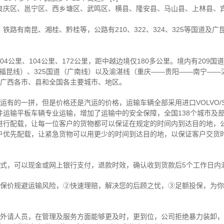
良庆区、邕宁区、西乡塘区、武鸣区、横县、隆安县、马山县、上林县、
路有南昆、湘桂、黔桂等，公路有210、322、324、325等国道及
4公里、104公里、172公里，距中越边境仅180多公里。境内有209国
道（福昆线）、325国道（广南线）以及渝湛线（重庆——贵阳——南宁—
达广西各市、县和全国各主要城市、地区。
运有的一拼，但是价格还是汽运的价格，运输车辆全部采用进口VOLVO/S
件运输平板车辆专业运输，增加了运输中的安全保障，全国138个城市及
进行配载，让每一位客户的货物都可以保证在规定的时间内到达目的地，
户优先配载，让紧急货物可以用更少的时间到达目的地，以保证客户交货时
。
模式，可以现金或网上银行支付，退款时效，确认收到货款后5个工作日内
买保价规避运输风险，②快速理赔，解决您的后顾之忧，③足额投保，为
。
非外请人员，在管理及服务方面能够更及时，更到位，公司拒绝暴力装卸