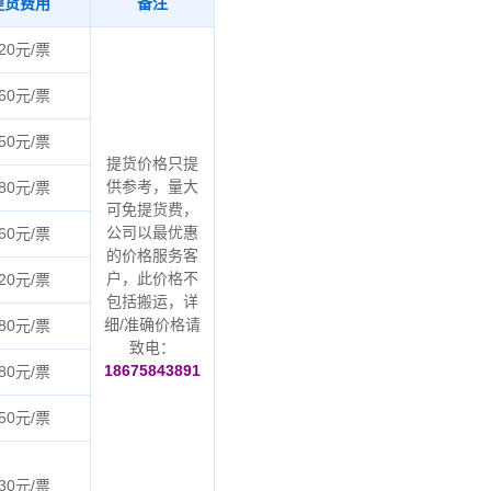
提货费用
备注
20元/票
60元/票
50元/票
提货价格只提
供参考，量大
80元/票
可免提货费，
公司以最优惠
60元/票
的价格服务客
户，此价格不
20元/票
包括搬运，详
细/准确价格请
80元/票
致电：
18675843891
80元/票
50元/票
30元/票