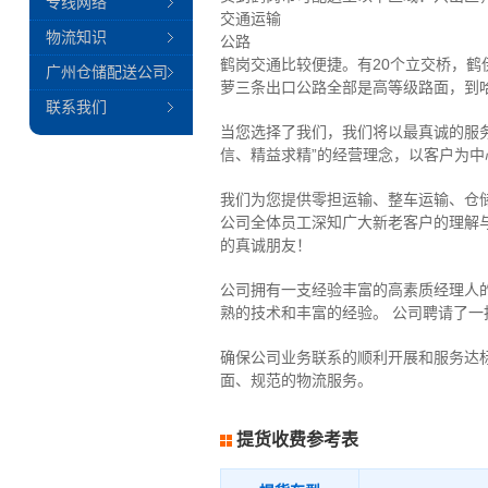
专线网络
交通运输
物流知识
公路
鹤岗交通比较便捷。有20个立交桥，鹤
广州仓储配送公司
萝三条出口公路全部是高等级路面，到哈
联系我们
当您选择了我们，我们将以最真诚的服
信、精益求精”的经营理念，以客户为
我们为您提供零担运输、整车运输、仓
公司全体员工深知广大新老客户的理解
的真诚朋友！
公司拥有一支经验丰富的高素质经理人
熟的技术和丰富的经验。 公司聘请了
确保公司业务联系的顺利开展和服务达
面、规范的物流服务。
提货收费参考表