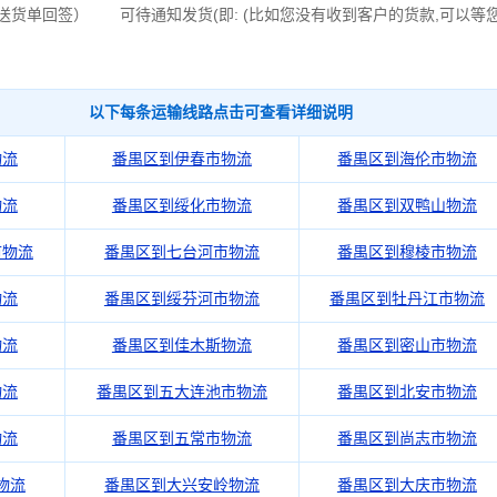
送货单回签） 可待通知发货(即: (比如您没有收到客户的货款,可以等
以下每条运输线路点击可查看详细说明
物流
番禺区到伊春市物流
番禺区到海伦市物流
物流
番禺区到绥化市物流
番禺区到双鸭山物流
市物流
番禺区到七台河市物流
番禺区到穆棱市物流
物流
番禺区到绥芬河市物流
番禺区到牡丹江市物流
物流
番禺区到佳木斯物流
番禺区到密山市物流
物流
番禺区到五大连池市物流
番禺区到北安市物流
物流
番禺区到五常市物流
番禺区到尚志市物流
物流
番禺区到大兴安岭物流
番禺区到大庆市物流