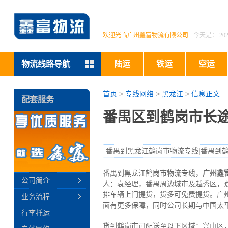
欢迎光临广州鑫富物流有限公司
今天是：
2
物流线路导航
陆运
铁运
空运
首页
>
专线网络
>
黑龙江
>
信息正文
配套服务
番禺区到鹤岗市长途
番禺到黑龙江鹤岗市物流专线|番禺到
番禺到黑龙江鹤岗市物流专线，
广州鑫
公司简介
人：袁经理，番禺周边城市及越秀区，
排车辆上门提货，货多可免费提货。广
业务流程
面有更多保障，同时公司长期与中国太
行李托运
货到鹤岗市可配送至以下区域：兴山区