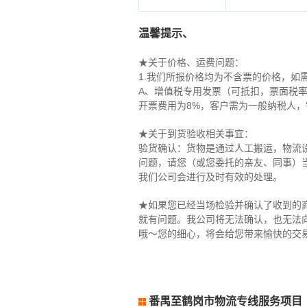
温馨提示、
★关于价格、运费问题：
1.我们所报价格均为不含票的价格，如
A、增值税专用发票（可抵扣，票面税率
开票费用为8%，客户需为一般纳税人
★关于到货验收相关事宜：
验货确认：货物是通过人工搬运，物流
问题，请您（或您委托的亲友、同事）
我们公司会进行及时有效的处理。
★如果您已经当场检验并确认了收到的
就有问题。我公司将无法确认，也无法
哦～您的细心，将会给您带来愉快的交
番禺至鹤岗市物流专线服务项目