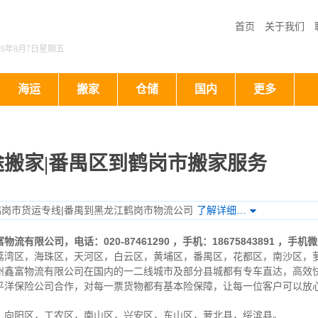
首页
关于我们
026年8月7日星期五
海运
搬家
仓储
国内
更多
搬家|番禺区到鹤岗市搬家服务
鹤岗市货运专线|番禺到黑龙江鹤岗市物流公司
了解详细…
富物流有限公司
，电话：020-87461290 ，手机：18675843891
，手机微
荔湾区，海珠区，天河区，白云区，黄埔区，番禺区，花都区，南沙区，
州鑫富物流有限公司在国内的一二线城市及部分县城都有专车直达，高效
平洋保险公司合作，对每一票货物都有基本险保障，让每一位客户可以放
，向阳区，工农区，南山区，兴安区，东山区，萝北县，绥滨县。