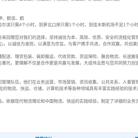
伊、鹤佳、鹤
尔滨只需4个小时，到萝北口岸只需1个小时，到佳木斯机场不足1个小
务来回赠您对我们的选择，坚持诚信为本、高效、优质、安全的流程化管理
中心，以诚信为准则，以满意为宗旨，与客户携手共进，合作双赢，共创美
储配送、理货包装、装卸搬运、代收货款、货运保险、展会物流、长途搬家
与重托，更理解不仅是合作更是共赢与发展，大成伟业愿与您共同努力创
的管理队伍，他们在业务运营、市场营销、资讯收集、公共关系、人事管
一批的物流、快运、仓储、计算机技术等各种领域具有丰富实践经验的技术
标。依据现代物流理论和中国物流、快运的实践经验，制定了详细的业务