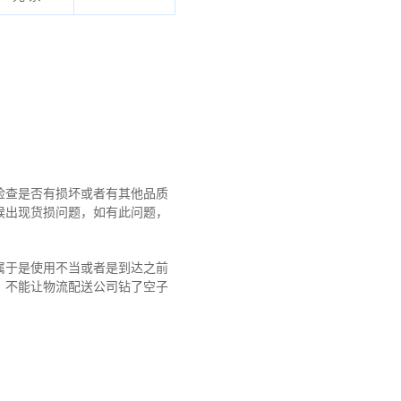
检查是否有损坏或者有其他品质
候出现货损问题，如有此问题，
属于是使用不当或者是到达之前
！不能让物流配送公司钻了空子