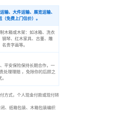
运输、大件运输、展览运输、
运（免费上门估价）。
制木箱或木架：如冰箱、洗衣
、钢琴、红木家具、古董、雕
、名贵字画等。
、平安保险保持长期合作，一
责处理理赔 ，免除你的后顾之
忧。
到付方式，个人现金付款或现付转
封闭、纸箱包装、木箱包装编织