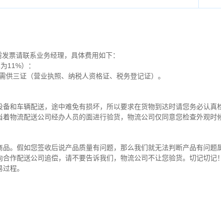
需发票请联系业务经理，具体费用如下：
为11%）：
，需供三证（营业执照、纳税人资格证、税务登记证）。
设备和车辆配送，途中难免有损坏，所以要求在货物到达时请您务必认真
当着物流配送公司经办人员的面进行验货，物流公司仅同意您检查外观时
商品。假如您签收后说产品质量有问题，那么我们就无法判断产品有问题
向合作配送公司追偿，请不要告诉我们，物流公司不让您验货。切记切记
易过程。