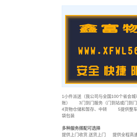
1小件派送（我公司与全国100个省
账） 3门到门服务（门到站或门到门
4货物仓储和暂存、中转 5提供整车
袋包装
多种服务搭配可选择
提供上门收货.送货上门 提供全程高