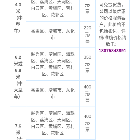
区、荔湾区、天河区、
4.3
元/
可免提货费，
白云区、黄埔区、芳村
米
票
公司以最优惠
区、花都区
（中
的价格服务客
型
户，此价格不
220
车）
番禺区、增城市、从化
包括搬运，详
元/
市
细/准确价格请
票
致电：
18675843891
越秀区、萝岗区、海珠
6.2
350
区、荔湾区、天河区、
米或
元/
白云区、黄埔区、芳村
6.8
票
区、花都区
米
（中
400
大型
番禺区、增城市、从化
元/
车）
市
票
越秀区、萝岗区、海珠
400
区、荔湾区、天河区、
元/
7.6
白云区、黄埔区、芳村
票
米
区、花都区
（大