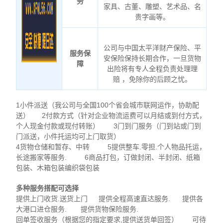
务
家具、古董、雕塑、艺术品、名
贵字画等。
公司与中国太平洋财产保险、平
服务保
安保险保持长期合作，一旦货物
障
出险将有专人全程负责处理理
赔 ，免除你的后顾之忧。
1小件派送（我公司与全国100个省会城市联网运作，协助配
送） 2付款方式（针对企业物流运费可以月结或到付方式，
个人现金付款或现付转账） 3门到门服务（门到站或门到
门派送，小件托运均可上门取货）
4货物仓储和暂存、中转 5提供整车.零担.个人物品托运，
长途搬家等服务. 6商品打包，订做封闭、半封闭、纸箱
包装、木箱包装编织袋包装
多种服务搭配可选择
提供上门收货.送货上门 提供全程高速直达服务. 提供各
大港口进仓服务. 提供货物保险服务.
回单签收服务（根据您的指定要求,提供送货单回签） 可待