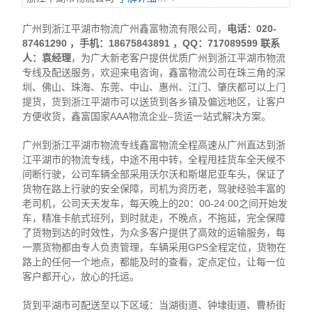
广州到浙江平湖市物流广州鑫富物流有限公司，
电话：020-
87461290 ，手机：18675843891 ，QQ：717089599 联系
人：袁经理
，为广大新老客户提供优质广州到浙江平湖市物流
专线及配送服务，欢迎来电咨询，鑫富物流公司在珠三角的深
圳、佛山、珠海、东莞、中山、惠州、江门、肇庆都可以上门
提货，货到浙江平湖市可以送货到各乡镇及偏远地区，让客户
方便收货，鑫富国家AAA物流企业–货运一站式解决方案。
广州到浙江平湖市物流专线鑫富物流全程高速从广州直达到浙
江平湖市的物流专线，中途不用中转，全程甩挂货车全天候不
间断行驶，公司车辆全部采用沃尔沃和斯堪尼亚车头，保证了
货物在路上行驶的安全保障，司机为资历老，驾驶经验丰富的
老司机，公司天天发车，每天晚上的20：00-24:00之间开始发
车，精准卡航式班列，到时就走，不晚点，不拖延，完全保障
了货物到达的时效性，为众多客户提供了高效的运输服务，每
一票货物都由专人负责管理，车辆采用GPS全程定位，货物在
路上的任何一个地点，都能及时的查看，定点定位，让每一位
客户都开心，放心的托运。
货到平湖市可配送至以下区域：当湖街道、钟埭街道、曹桥街