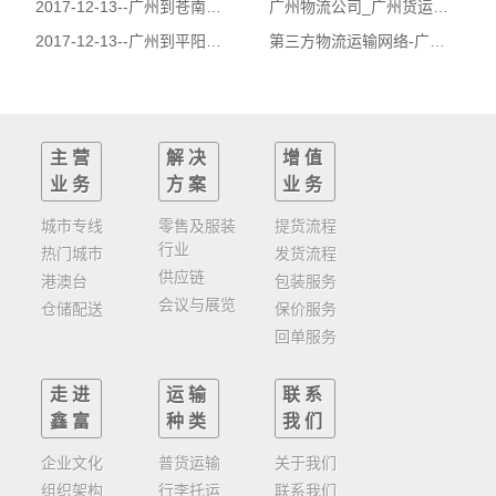
2017-12-13--
广州到苍南县物流公司|广州到苍南县货运公司
广州物流公司_广州货运公司_第三方物流与委托代理
2017-12-13--
广州到平阳县物流公司|广州到平阳县货运公司
第三方物流运输网络-广州货运公司
主营
解决
增值
业务
方案
业务
城市专线
零售及服装
提货流程
行业
热门城市
发货流程
供应链
港澳台
包装服务
会议与展览
仓储配送
保价服务
回单服务
走进
运输
联系
鑫富
种类
我们
企业文化
普货运输
关于我们
组织架构
行李托运
联系我们