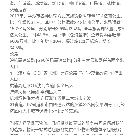
道、乍浦镇、新埭镇、新仓镇、独山港镇、广陈镇、林埭镇。
交通运输
2013年，平湖市各种运输方式完成货物周转量37.4亿吨公里，
比上年增长3.3%。其中：公路运输22.2亿吨公里，水路运输
15.2亿吨公里，分别增长3.9%和2.4%。全年旅客周转量完成5
亿人公里，下降4.8%。嘉兴港（含海盐港）全港货物吞吐量
6605万吨，比上年增长10%，集装箱101万标箱，增长
34.5%。
公路
沪杭高速公路 [G60沪昆高速公路] 分别有大云和嘉兴东两个出
入口
乍（浦）嘉（兴）苏（州）高速公路 [G15w常台高速] 乍浦出
入口
杭浦高速 [G15沈海高速] 多个出入口
跨海大桥北接线 平湖出入口
杭州湾跨海大桥 连接浙江省第二大城市宁波
01省道、07省道和市内四通八达的乡镇公路网使平湖与上海经
济区内大中城市保持十分便捷的交通。
当您选择了鑫富物流，我们将以最真诚的服务来回馈您对我们
的选择，物流一站式总包服务提供企业物流的整体承包服务；