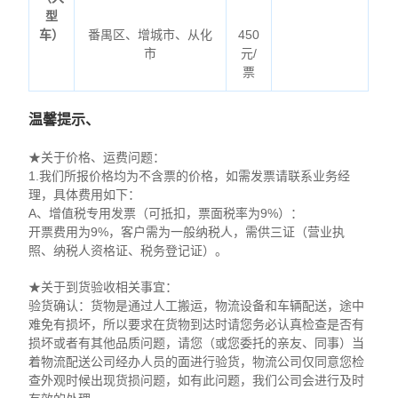
型
车）
番禺区、增城市、从化
450
市
元/
票
温馨提示、
★关于价格、运费问题：
1.我们所报价格均为不含票的价格，如需发票请联系业务经
理，具体费用如下：
A、增值税专用发票（可抵扣，票面税率为9%）：
开票费用为9%，客户需为一般纳税人，需供三证（营业执
照、纳税人资格证、税务登记证）。
★关于到货验收相关事宜：
验货确认：货物是通过人工搬运，物流设备和车辆配送，途中
难免有损坏，所以要求在货物到达时请您务必认真检查是否有
损坏或者有其他品质问题，请您（或您委托的亲友、同事）当
着物流配送公司经办人员的面进行验货，物流公司仅同意您检
查外观时候出现货损问题，如有此问题，我们公司会进行及时