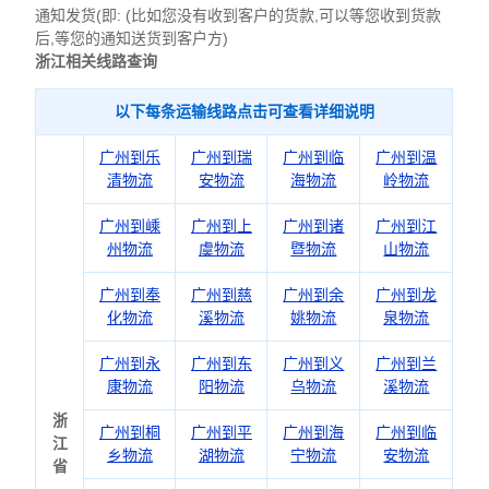
通知发货(即: (比如您没有收到客户的货款,可以等您收到货款
后,等您的通知送货到客户方)
浙江相关线路查询
以下每条运输线路点击可查看详细说明
广州到乐
广州到瑞
广州到临
广州到温
清物流
安物流
海物流
岭物流
广州到嵊
广州到上
广州到诸
广州到江
州物流
虞物流
暨物流
山物流
广州到奉
广州到慈
广州到余
广州到龙
化物流
溪物流
姚物流
泉物流
广州到永
广州到东
广州到义
广州到兰
康物流
阳物流
乌物流
溪物流
浙
广州到桐
广州到平
广州到海
广州到临
江
乡物流
湖物流
宁物流
安物流
省